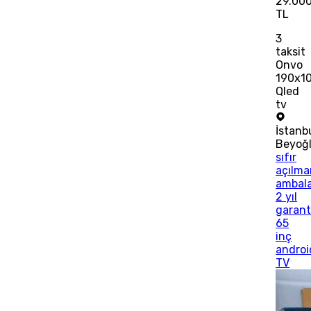
29.00
TL
3
taksit
Onvo
190x1
Qled
tv
İstanb
Beyoğ
sıfır
açılma
ambala
2 yıl
garanti
65
inç
androi
TV