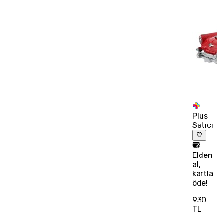
Plus
Satıcı
Elden
al,
kartla
öde!
930
TL