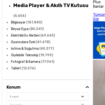
Plus
Media Player & Akıllı TV Kutusu
İlanlar
Tümü
(
4.656
)
Gör
Bilgisayar
(
151.840
)
Beyaz Eşya
(
85.041
)
Elektrikli Ev Aletleri
(
69.643
)
Oyunculara Özel
(
41.478
)
Isıtma & Soğutma
(
40.377
)
Giyilebilir Teknoloji
(
19.799
)
Fotoğraf & Kamera
(
17.961
)
Tablet
(
12.576
)
Konum
İl seçin
İlçe seçin