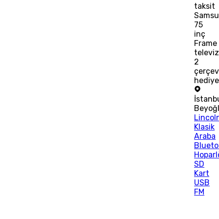
taksit
Samsu
75
inç
Frame
televi
2
çerçe
hediye
İstanb
Beyoğ
Lincol
Klasik
Araba
Blueto
Hoparl
SD
Kart
USB
FM