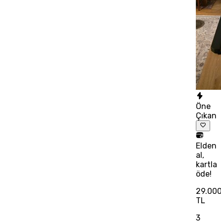
Öne
Çıkan
Elden
al,
kartla
öde!
29.00
TL
3