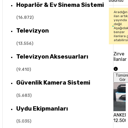
bulundu
Hoparlör & Ev Sinema Sistemi
Aradığın
ilan artık
(
16.872
)
yayında
değil.
Aşağıdak
Televizyon
benzer
ilanlara 
atabilirs
(
13.556
)
Zirve
Televizyon Aksesuarları
İlanlar
(
9.410
)
Tümün
Gör
Güvenlik Kamera Sistemi
(
5.683
)
Uydu Ekipmanları
ANKER
12.500
(
5.035
)