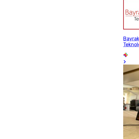
Bayrak
Teknol