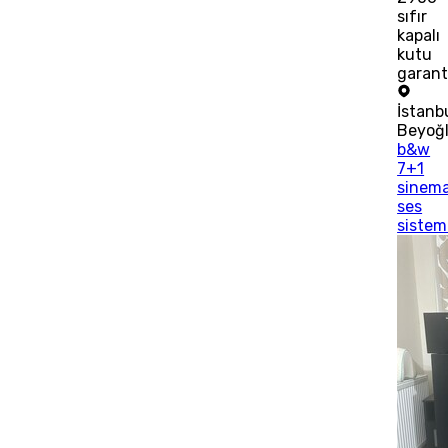
sıfır
kapalı
kutu
garanti
İstanb
Beyoğ
b&w
7+1
sinem
ses
sistem