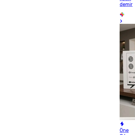
demir
Öne