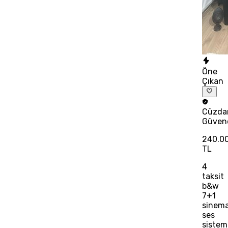
Öne
Çıkan
Cüzda
Güven
240.0
TL
4
taksit
b&w
7+1
sinem
ses
sistem