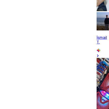
İsmail
T.