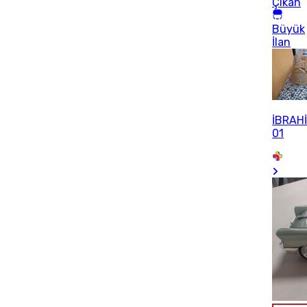
Çıkan
Büyük
İlan
İBRAH
01