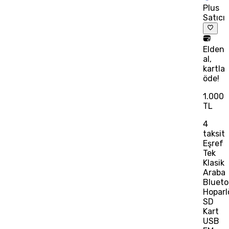
Plus
Satıcı
Elden
al,
kartla
öde!
1.000
TL
4
taksit
Eşref
Tek
Klasik
Araba
Blueto
Hoparl
SD
Kart
USB