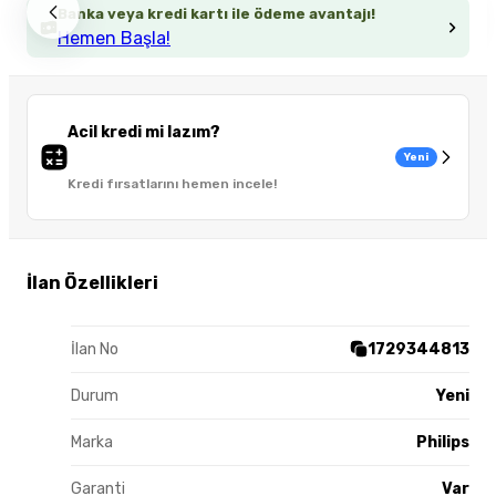
Banka veya kredi kartı ile ödeme avantajı!
Hemen Başla!
Acil kredi mi lazım?
Yeni
Kredi fırsatlarını hemen incele!
İlan Özellikleri
İlan No
1729344813
Durum
Yeni
Marka
Philips
Garanti
Var