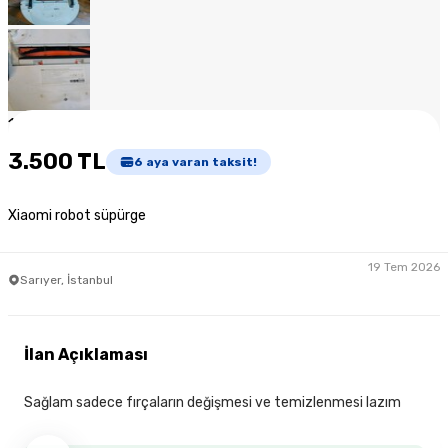
1
/
7
3.500 TL
6
aya varan taksit!
Xiaomi robot süpürge
19 Tem 2026
Sarıyer, İstanbul
İlan Açıklaması
Sağlam sadece fırçaların değişmesi ve temizlenmesi lazım