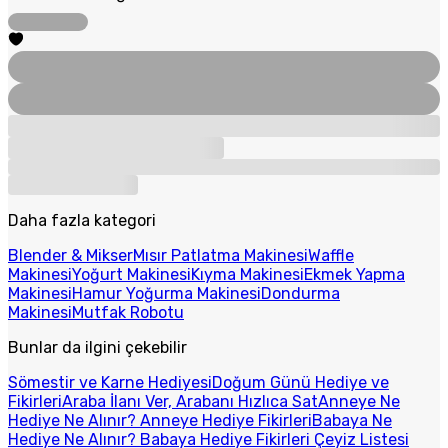
Daha fazla kategori
Blender & Mikser
Mısır Patlatma Makinesi
Waffle
Makinesi
Yoğurt Makinesi
Kıyma Makinesi
Ekmek Yapma
Makinesi
Hamur Yoğurma Makinesi
Dondurma
Makinesi
Mutfak Robotu
Bunlar da ilgini çekebilir
Sömestir ve Karne Hediyesi
Doğum Günü Hediye ve
Fikirleri
Araba İlanı Ver, Arabanı Hızlıca Sat
Anneye Ne
Hediye Ne Alınır? Anneye Hediye Fikirleri
Babaya Ne
Hediye Ne Alınır? Babaya Hediye Fikirleri
Çeyiz Listesi