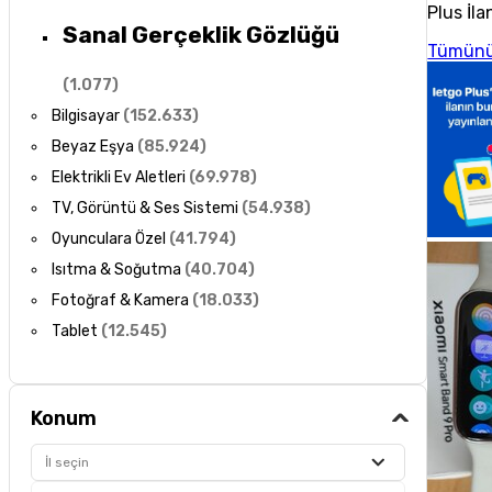
Plus İla
Sanal Gerçeklik Gözlüğü
Tümünü
(
1.077
)
Bilgisayar
(
152.633
)
Beyaz Eşya
(
85.924
)
Elektrikli Ev Aletleri
(
69.978
)
TV, Görüntü & Ses Sistemi
(
54.938
)
Oyunculara Özel
(
41.794
)
Isıtma & Soğutma
(
40.704
)
Fotoğraf & Kamera
(
18.033
)
Tablet
(
12.545
)
Konum
İl seçin