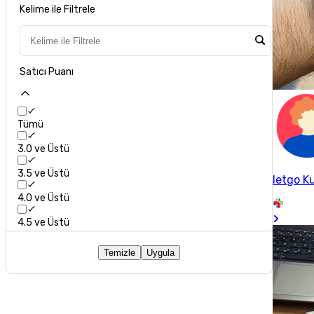
Kelime ile Filtrele
Satıcı Puanı
Tümü
3.0 ve Üstü
3.5 ve Üstü
letgo Ku
4.0 ve Üstü
4.5 ve Üstü
Temizle
Uygula