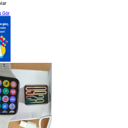
nlar
 Gör