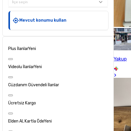
İlçe seçin
Mevcut konumu kullan
Plus İlanlar
Yeni
Yakup
Videolu İlanlar
Yeni
Cüzdanım Güvendeli İlanlar
Ücretsiz Kargo
Elden Al, Kartla Öde
Yeni