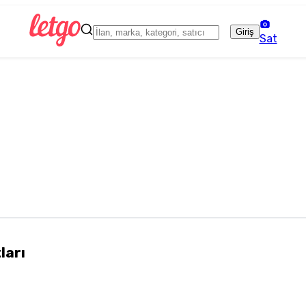
Giriş
Sat
tları