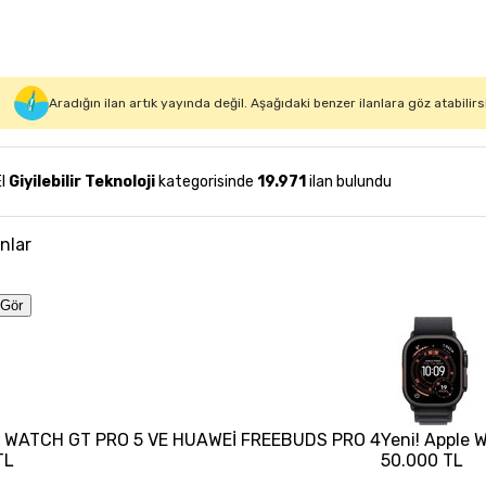
Aradığın ilan artık yayında değil. Aşağıdaki benzer ilanlara göz atabilirs
El
Giyilebilir Teknoloji
kategorisinde
19.971
ilan bulundu
anlar
Gör
 WATCH GT PRO 5 VE HUAWEİ FREEBUDS PRO 4
Yeni! Apple 
TL
50.000 TL