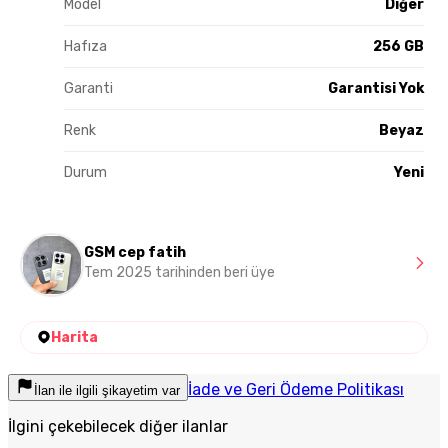
Model
Diğer
Hafıza
256 GB
Garanti
Garantisi Yok
Renk
Beyaz
Durum
Yeni
GSM cep fatih
Tem 2025 tarihinden beri üye
Harita
İade ve Geri Ödeme Politikası
İlan ile ilgili şikayetim var
İlgini çekebilecek diğer ilanlar