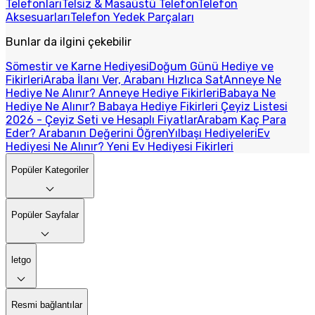
Telefonları
Telsiz & Masaüstü Telefon
Telefon
Aksesuarları
Telefon Yedek Parçaları
Bunlar da ilgini çekebilir
Sömestir ve Karne Hediyesi
Doğum Günü Hediye ve
Fikirleri
Araba İlanı Ver, Arabanı Hızlıca Sat
Anneye Ne
Hediye Ne Alınır? Anneye Hediye Fikirleri
Babaya Ne
Hediye Ne Alınır? Babaya Hediye Fikirleri
Çeyiz Listesi
2026 - Çeyiz Seti ve Hesaplı Fiyatlar
Arabam Kaç Para
Eder? Arabanın Değerini Öğren
Yılbaşı Hediyeleri
Ev
Hediyesi Ne Alınır? Yeni Ev Hediyesi Fikirleri
Popüler Kategoriler
Popüler Sayfalar
letgo
Resmi bağlantılar