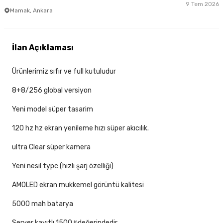
9 Tem 2026
Mamak, Ankara
İlan Açıklaması
Ürünlerimiz sıfır ve full kutuludur
8+8/256 global versiyon
Yeni model süper tasarim
120 hz hz ekran yenileme hızı süper akıcılık.
ultra Clear süper kamera
Yeni nesil typc (hızlı şarj özelliği)
AMOLED ekran mukkemel görüntü kalitesi
5000 mah batarya
Server kayıtlı 1500 ₺değerindedir