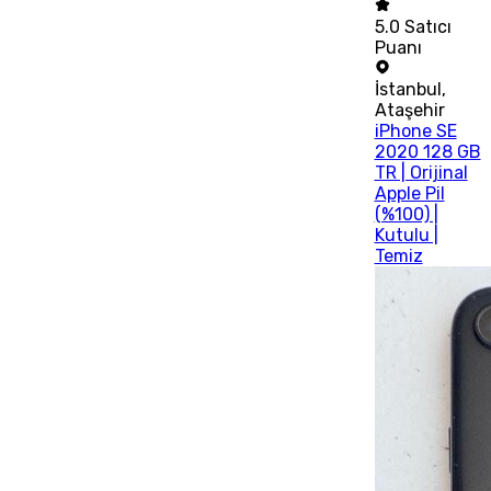
5.0
Satıcı
Puanı
İstanbul
,
Ataşehir
iPhone SE
2020 128 GB
TR | Orijinal
Apple Pil
(%100) |
Kutulu |
Temiz