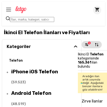
İkinci El Telefon İlanları ve Fiyatları
1
Kategoriler
İkinci El
Telefon
kategorisinde
Telefon
165.361
ilan
bulundu
iPhone iOS Telefon
Aradığın ilan
artık yayında
(
59.523
)
değil. Aşağıdaki
benzer ilanlara
göz atabilirsin!
Android Telefon
Zirve İlanlar
(
48.519
)