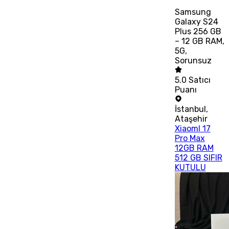
Samsung
Galaxy S24
Plus 256 GB
– 12 GB RAM,
5G,
Sorunsuz
5.0
Satıcı
Puanı
İstanbul
,
Ataşehir
XiaomI 17
Pro Max
12GB RAM
512 GB SIFIR
KUTULU