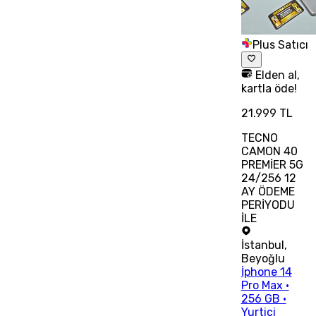
Plus Satıcı
Elden al,
kartla öde!
21.999 TL
TECNO
CAMON 40
PREMİER 5G
24/256 12
AY ÖDEME
PERİYODU
İLE
İstanbul
,
Beyoğlu
İphone 14
Pro Max •
256 GB •
Yurtiçi