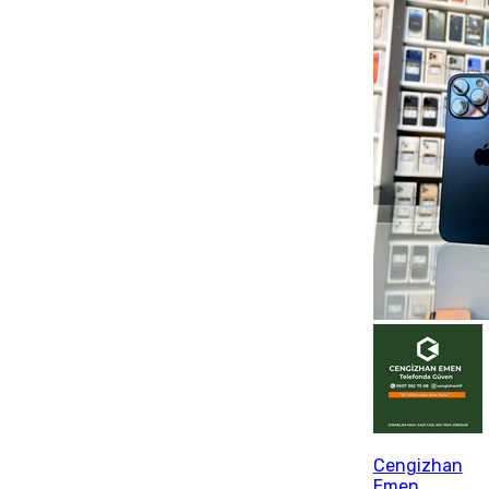
Cengizhan
Emen