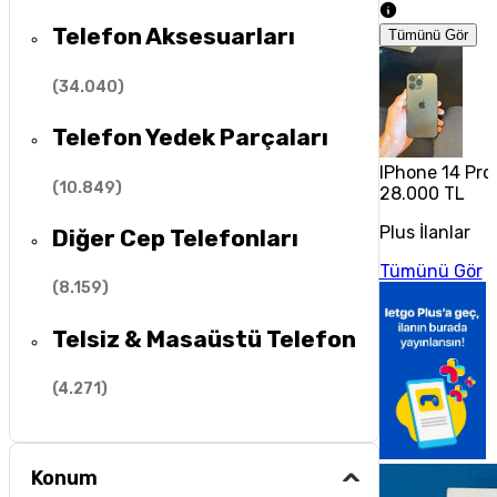
Telefon Aksesuarları
Tümünü Gör
(
34.040
)
Telefon Yedek Parçaları
IPhone 14 Pro
(
10.849
)
28.000 TL
Plus İlanlar
Diğer Cep Telefonları
Tümünü Gör
(
8.159
)
Telsiz & Masaüstü Telefon
(
4.271
)
Konum