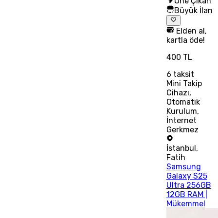
Öne Çıkan
Büyük İlan
Elden al,
kartla öde!
400 TL
6
taksit
Mini Takip
Cihazı,
Otomatik
Kurulum,
İnternet
Gerkmez
İstanbul
,
Fatih
Samsung
Galaxy S25
Ultra 256GB
12GB RAM |
Mükemmel