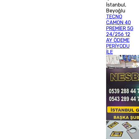
İstanbul
,
Beyoğlu
TECNO
CAMON 40
PREMİER 5G
24/256 12
AY ÖDEME
PERİYODU
İLE