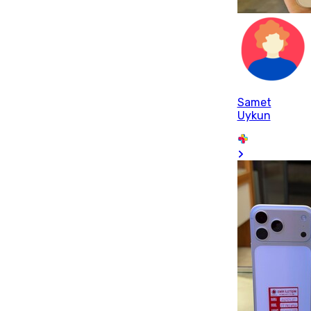
Samet
Uykun