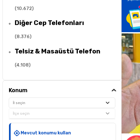
(
10.672
)
Diğer Cep Telefonları
(
8.376
)
Telsiz & Masaüstü Telefon
(
4.108
)
Konum
İl seçin
İlçe seçin
Mevcut konumu kullan