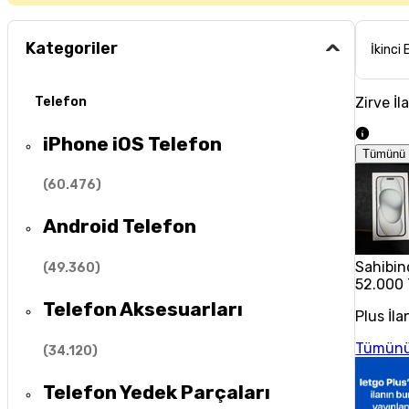
Kategoriler
İkinci 
Zirve İl
Telefon
iPhone iOS Telefon
Tümünü 
(
60.476
)
Android Telefon
Sahibin
(
49.360
)
52.000
Telefon Aksesuarları
Plus İla
Tümünü
(
34.120
)
Telefon Yedek Parçaları