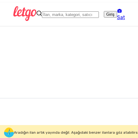
Giriş
Sat
Aradığın ilan artık yayında değil. Aşağıdaki benzer ilanlara göz atabilirs