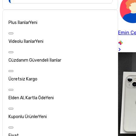
Plus İlanlar
Yeni
Emin Ce
Videolu İlanlar
Yeni
Cüzdanım Güvendeli İlanlar
Ücretsiz Kargo
Elden Al, Kartla Öde
Yeni
Kuponlu Ürünler
Yeni
Fiyat