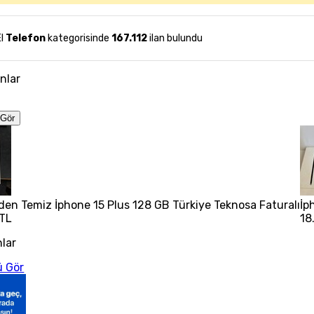
El
Telefon
kategorisinde
167.112
ilan bulundu
anlar
Gör
den Temiz İphone 15 Plus 128 GB Türkiye Teknosa Faturalı
İp
 TL
18
nlar
 Gör