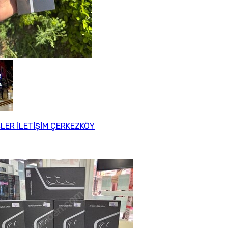
LER İLETİŞİM ÇERKEZKÖY