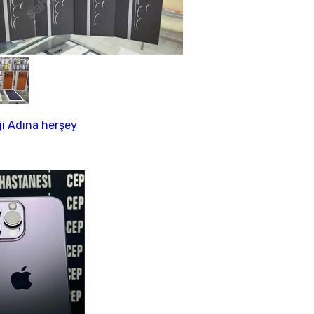
ji Adına herşey