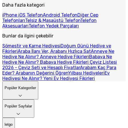
Daha fazla kategori
iPhone iOS Telefon
Android Telefon
Diğer Cep
Telefonları
Telsiz & Masaüstü Telefon
Telefon
Aksesuarları
Telefon Yedek Parçaları
Bunlar da ilgini çekebilir
Sömestir ve Karne Hediyesi
Doğum Günü Hediye ve
Fikirleri
Araba İlanı Ver, Arabanı Hızlıca Sat
Anneye Ne
Hediye Ne Alınır? Anneye Hediye Fikirleri
Babaya Ne
Hediye Ne Alınır? Babaya Hediye Fikirleri
Çeyiz Listesi
2026 - Çeyiz Seti ve Hesaplı Fiyatlar
Arabam Kaç Para
Eder? Arabanın Değerini Öğren
Yılbaşı Hediyeleri
Ev
Hediyesi Ne Alınır? Yeni Ev Hediyesi Fikirleri
Popüler Kategoriler
Popüler Sayfalar
letgo