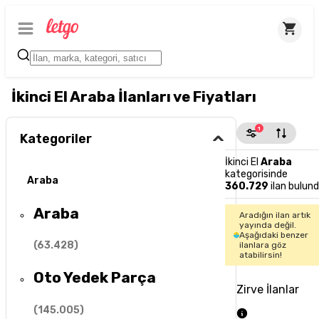
İkinci El Araba İlanları ve Fiyatları
1
Kategoriler
İkinci El
Araba
kategorisinde
Araba
360.729
ilan bulun
Araba
Aradığın ilan artık
yayında değil.
Aşağıdaki benzer
(
63.428
)
ilanlara göz
atabilirsin!
Oto Yedek Parça
Zirve İlanlar
(
145.005
)