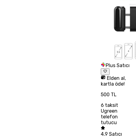
Plus Satıcı
Elden al,
kartla öde!
500 TL
6
taksit
Ugreen
telefon
tutucu
4.9
Satıcı