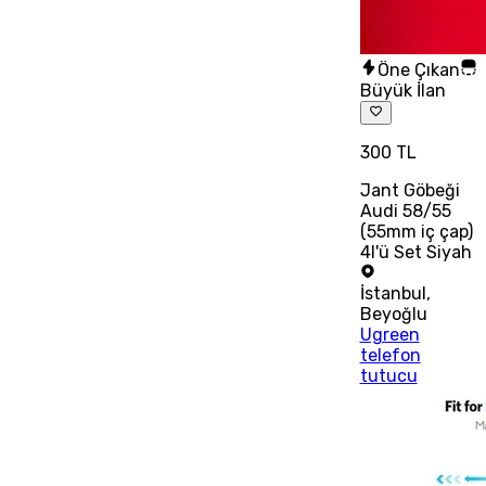
Öne Çıkan
Büyük İlan
300 TL
Jant Göbeği
Audi 58/55
(55mm iç çap)
4l'ü Set Siyah
İstanbul
,
Beyoğlu
Ugreen
telefon
tutucu