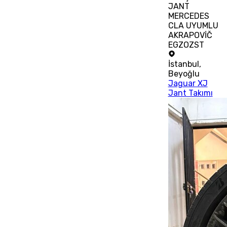
JANT
MERCEDES
CLA UYUMLU
AKRAPOVİČ
EGZOZST
İstanbul
,
Beyoğlu
Jaguar XJ
Jant Takımı