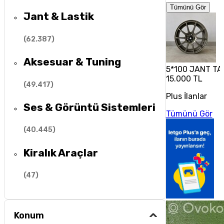
Tümünü Gör
Jant & Lastik
(
62.387
)
Aksesuar & Tuning
5*100 JANT TA
15.000 TL
(
49.417
)
Plus İlanlar
Ses & Görüntü Sistemleri
Tümünü Gör
(
40.445
)
Kiralık Araçlar
(
47
)
Konum