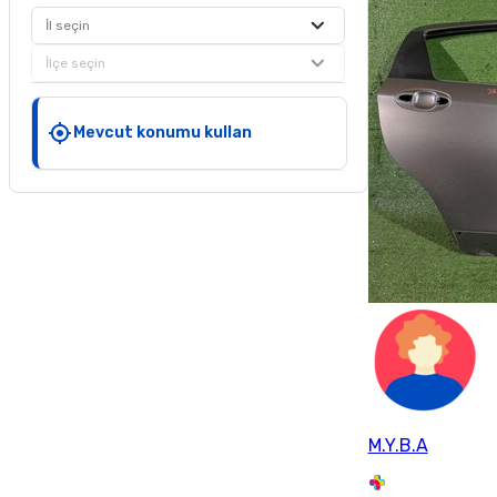
İl seçin
İlçe seçin
Mevcut konumu kullan
M.Y.B.A