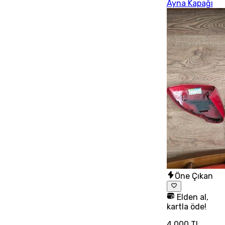
Ayna Kapağı
Öne Çıkan
Elden al,
kartla öde!
4.000 TL