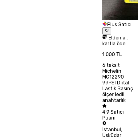
Plus Satıcı
Elden al,
kartla öde!
1.000 TL
6
taksit
Michelin
MC12290
99PSI Diital
Lastik Basınç
ölçer ledli
anahtarlık
4.9
Satıcı
Puanı
İstanbul
,
Üsküdar