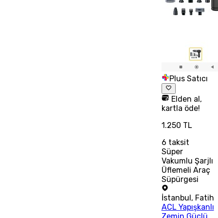
Plus Satıcı
Elden al,
kartla öde!
1.250 TL
6
taksit
Süper
Vakumlu Şarjlı
Üflemeli Araç
Süpürgesi
İstanbul
,
Fatih
ACL Yapışkanlı
Zemin Güçlü