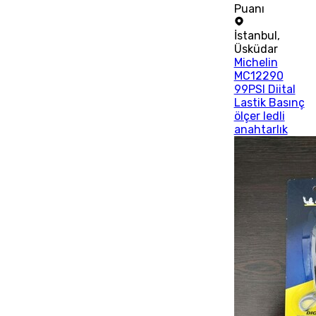
Puanı
İstanbul
,
Üsküdar
Michelin
MC12290
99PSI Diital
Lastik Basınç
ölçer ledli
anahtarlık