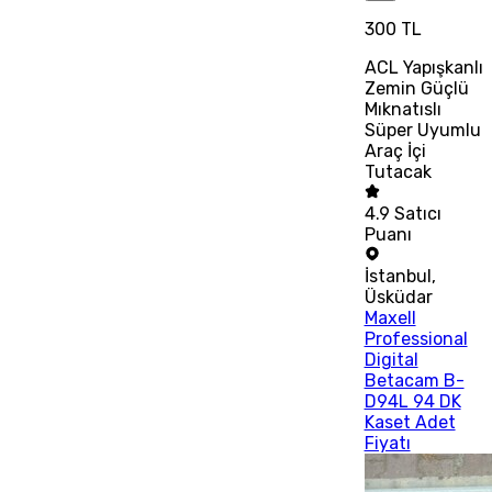
300 TL
ACL Yapışkanlı
Zemin Güçlü
Mıknatıslı
Süper Uyumlu
Araç İçi
Tutacak
4.9
Satıcı
Puanı
İstanbul
,
Üsküdar
Maxell
Professional
Digital
Betacam B-
D94L 94 DK
Kaset Adet
Fiyatı