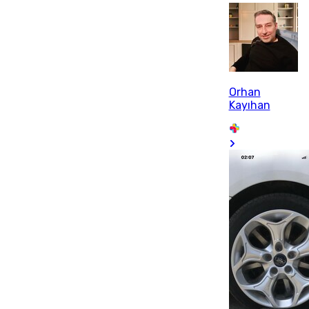
Orhan
Kayıhan