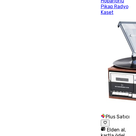
Hoparlörlü
Pikap Radyo
Kaset
Plus Satıcı
Elden al,
kartla öde!