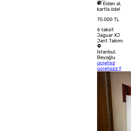
Elden al,
kartla öde!
70.000 TL
6
taksit
Jaguar XJ
Jant Takımı
İstanbul
,
Beyoğlu
ücretsiz
ücretsizz !!