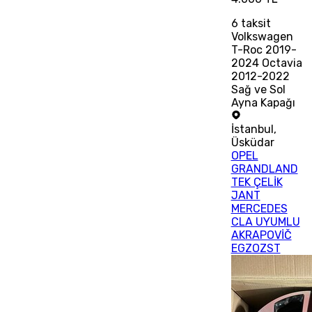
6
taksit
Volkswagen
T-Roc 2019-
2024 Octavia
2012-2022
Sağ ve Sol
Ayna Kapağı
İstanbul
,
Üsküdar
OPEL
GRANDLAND
TEK ÇELİK
JANT
MERCEDES
CLA UYUMLU
AKRAPOVİČ
EGZOZST