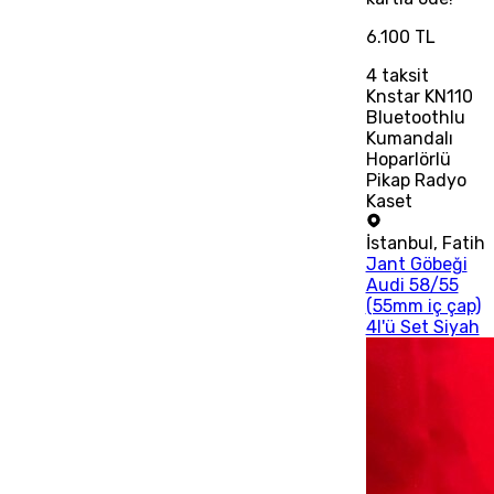
6.100 TL
4
taksit
Knstar KN110
Bluetoothlu
Kumandalı
Hoparlörlü
Pikap Radyo
Kaset
İstanbul
,
Fatih
Jant Göbeği
Audi 58/55
(55mm iç çap)
4l'ü Set Siyah