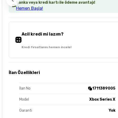
Banka veya kredi kartı ile ödeme avantajı!
Hemen Başla!
Acil kredi mi lazım?
Kredi fırsatlarını hemen incele!
İlan Özellikleri
İlan No
1711389005
Model
Xbox Series X
Garanti
Yok