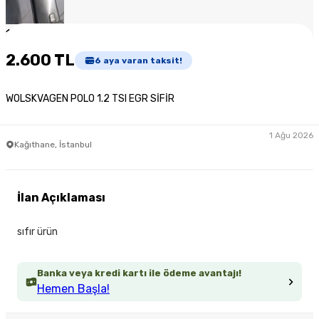
1
/
5
2.600 TL
6
aya varan taksit!
WOLSKVAGEN POLO 1.2 TSI EGR SİFİR
1 Ağu 2026
Kağıthane, İstanbul
İlan Açıklaması
sıfır ürün
Banka veya kredi kartı ile ödeme avantajı!
Hemen Başla!