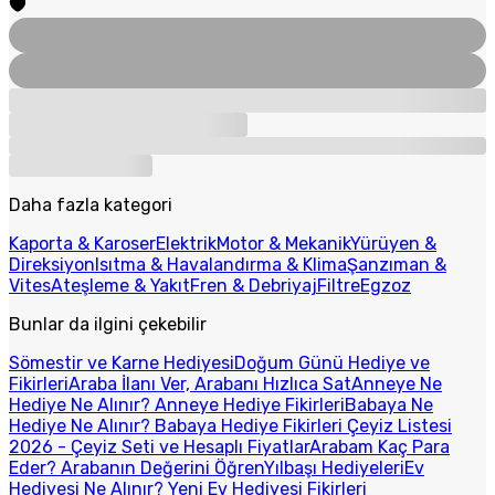
Daha fazla kategori
Kaporta & Karoser
Elektrik
Motor & Mekanik
Yürüyen &
Direksiyon
Isıtma & Havalandırma & Klima
Şanzıman &
Vites
Ateşleme & Yakıt
Fren & Debriyaj
Filtre
Egzoz
Bunlar da ilgini çekebilir
Sömestir ve Karne Hediyesi
Doğum Günü Hediye ve
Fikirleri
Araba İlanı Ver, Arabanı Hızlıca Sat
Anneye Ne
Hediye Ne Alınır? Anneye Hediye Fikirleri
Babaya Ne
Hediye Ne Alınır? Babaya Hediye Fikirleri
Çeyiz Listesi
2026 - Çeyiz Seti ve Hesaplı Fiyatlar
Arabam Kaç Para
Eder? Arabanın Değerini Öğren
Yılbaşı Hediyeleri
Ev
Hediyesi Ne Alınır? Yeni Ev Hediyesi Fikirleri