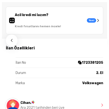
Acil kredi mi lazım?
Yeni
Kredi fırsatlarını hemen incele!
İlan Özellikleri
İlan No
1723381205
Durum
2. El
Marka
Volkswagen
Cihan.
Ara 2021 tarihinden beri üye