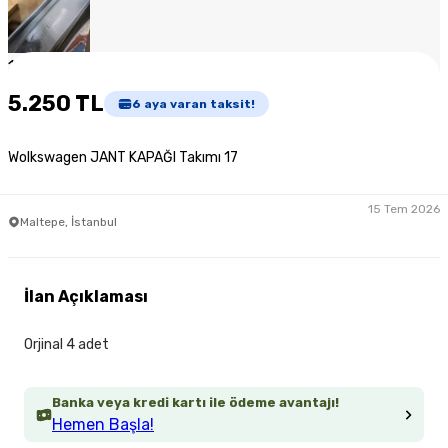
1
/
6
5.250 TL
6
aya varan taksit!
Wolkswagen JANT KAPAĞI Takımı 17
15 Tem 2026
Maltepe, İstanbul
İlan Açıklaması
Orjinal 4 adet
Banka veya kredi kartı ile ödeme avantajı!
Hemen Başla!