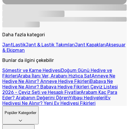
Daha fazla kategori
Jant
Lastik
Jant & Lastik Takımları
Jant Kapakları
Aksesuar
& Ekipman
Bunlar da ilgini çekebilir
Sömestir ve Karne Hediyesi
Doğum Günü Hediye ve
Fikirleri
Araba İlanı Ver, Arabanı Hızlıca Sat
Anneye Ne
Hediye Ne Alınır? Anneye Hediye Fikirleri
Babaya Ne
Hediye Ne Alınır? Babaya Hediye Fikirleri
Çeyiz Listesi
2026 - Çeyiz Seti ve Hesaplı Fiyatlar
Arabam Kaç Para
Eder? Arabanın Değerini Öğren
Yılbaşı Hediyeleri
Ev
Hediyesi Ne Alınır? Yeni Ev Hediyesi Fikirleri
Popüler Kategoriler