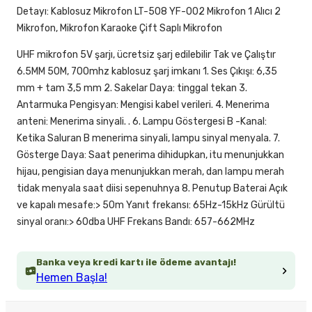
Detayı: Kablosuz Mikrofon LT-508 YF-002 Mikrofon 1 Alıcı 2
Mikrofon, Mikrofon Karaoke Çift Saplı Mikrofon
UHF mikrofon 5V şarjı, ücretsiz şarj edilebilir Tak ve Çalıştır
6.5MM 50M, 700mhz kablosuz şarj imkanı 1. Ses Çıkışı: 6,35
mm + tam 3,5 mm 2. Sakelar Daya: tinggal tekan 3.
Antarmuka Pengisyan: Mengisi kabel verileri. 4. Menerima
anteni: Menerima sinyali. . 6. Lampu Göstergesi B -Kanal:
Ketika Saluran B menerima sinyali, lampu sinyal menyala. 7.
Gösterge Daya: Saat penerima dihidupkan, itu menunjukkan
hijau, pengisian daya menunjukkan merah, dan lampu merah
tidak menyala saat diisi sepenuhnya 8. Penutup Baterai Açık
ve kapalı mesafe:> 50m Yanıt frekansı: 65Hz-15kHz Gürültü
sinyal oranı:> 60dba UHF Frekans Bandı: 657-662MHz
Banka veya kredi kartı ile ödeme avantajı!
Hemen Başla!