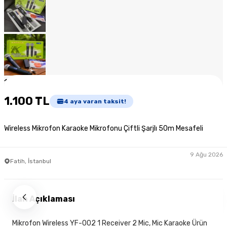
1
/
8
1.100 TL
4
aya varan taksit!
Wireless Mikrofon Karaoke Mikrofonu Çiftli Şarjlı 50m Mesafeli
9 Ağu 2026
Fatih, İstanbul
İlan Açıklaması
Mikrofon Wireless YF-002 1 Receiver 2 Mic, Mic Karaoke Ürün