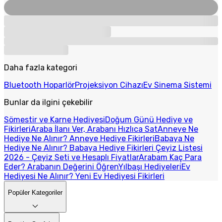
Daha fazla kategori
Bluetooth Hoparlör
Projeksiyon Cihazı
Ev Sinema Sistemi
Bunlar da ilgini çekebilir
Sömestir ve Karne Hediyesi
Doğum Günü Hediye ve
Fikirleri
Araba İlanı Ver, Arabanı Hızlıca Sat
Anneye Ne
Hediye Ne Alınır? Anneye Hediye Fikirleri
Babaya Ne
Hediye Ne Alınır? Babaya Hediye Fikirleri
Çeyiz Listesi
2026 - Çeyiz Seti ve Hesaplı Fiyatlar
Arabam Kaç Para
Eder? Arabanın Değerini Öğren
Yılbaşı Hediyeleri
Ev
Hediyesi Ne Alınır? Yeni Ev Hediyesi Fikirleri
Popüler Kategoriler