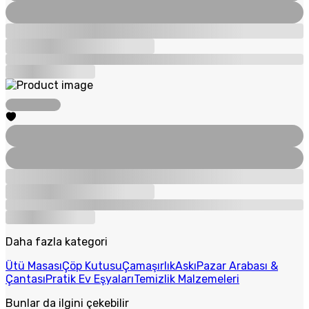
Daha fazla kategori
Ütü Masası
Çöp Kutusu
Çamaşırlık
Askı
Pazar Arabası &
Çantası
Pratik Ev Eşyaları
Temizlik Malzemeleri
Bunlar da ilgini çekebilir