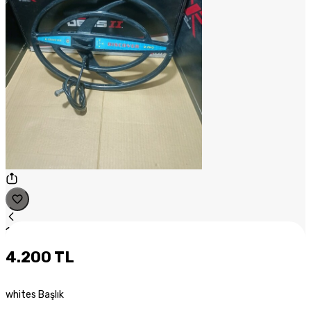
1
/
1
4.200 TL
whites Başlık