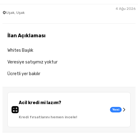
4 Ağu 2026
Uşak, Uşak
İlan Açıklaması
Whites Başlık
Veresiye satışımız yoktur
Ücretli yer bakılır
Acil kredi mi lazım?
Yeni
Kredi fırsatlarını hemen incele!