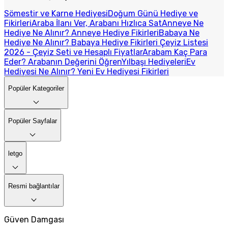
Sömestir ve Karne Hediyesi
Doğum Günü Hediye ve
Fikirleri
Araba İlanı Ver, Arabanı Hızlıca Sat
Anneye Ne
Hediye Ne Alınır? Anneye Hediye Fikirleri
Babaya Ne
Hediye Ne Alınır? Babaya Hediye Fikirleri
Çeyiz Listesi
2026 - Çeyiz Seti ve Hesaplı Fiyatlar
Arabam Kaç Para
Eder? Arabanın Değerini Öğren
Yılbaşı Hediyeleri
Ev
Hediyesi Ne Alınır? Yeni Ev Hediyesi Fikirleri
Popüler Kategoriler
Popüler Sayfalar
letgo
Resmi bağlantılar
Güven Damgası