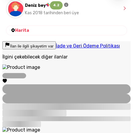
Deniz bey
4.2
Kas 2018 tarihinden beri üye
Harita
İade ve Geri Ödeme Politikası
İlan ile ilgili şikayetim var
İlgini çekebilecek diğer ilanlar