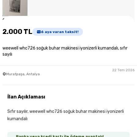
1
/
5
2.000 TL
6
aya varan taksit!
weewell whc726 soğuk buhar makinesi iyonizerli kumandalı, sıfır
sayılı
22 Tem 2026
Muratpaşa, Antalya
İlan Açıklaması
Sıfır sayılır, weewell whc726 soğuk buhar makinesi iyonizerli
kumandalı
Banka veya kredi kartı ile ödeme avantajı!