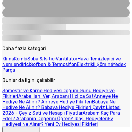
Daha fazla kategori
Klima
Kombi
Soba & Isıtıcı
Vantilatör
Hava Temizleyici ve
Nemlendirici
Şofben & Termosifon
Elektrikli Şömine
Yedek
Parça
Bunlar da ilgini çekebilir
Sömestir ve Karne Hediyesi
Doğum Günü Hediye ve
Fikirleri
Araba İlanı Ver, Arabanı Hızlıca Sat
Anneye Ne
Hediye Ne Alınır? Anneye Hediye Fikirleri
Babaya Ne
Hediye Ne Alınır? Babaya Hediye Fikirleri
Çeyiz Listesi
2026 - Çeyiz Seti ve Hesaplı Fiyatlar
Arabam Kaç Para
Eder? Arabanın Değerini Öğren
Yılbaşı Hediyeleri
Ev
Hediyesi Ne Alınır? Yeni Ev Hediyesi Fikirleri