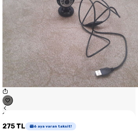
1
/
1
275 TL
6
aya varan taksit!