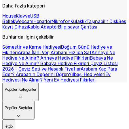
Daha fazla kategori
Mouse
Klavye
USB
Bellek
Webcam
Hoparlör
Mikrofon
Kulaklık
Taşınabilir Disk
Ses
Kayıt Cihazı
Kablo Adaptör
Bilgisayar Çantası
Bunlar da ilgini çekebilir
Sömestir ve Karne Hediyesi
Doğum Günü Hediye ve
Fikirleri
Araba İlanı Ver, Arabanı Hızlıca Sat
Anneye Ne
Hediye Ne Alınır? Anneye Hediye Fikirleri
Babaya Ne
Hediye Ne Alınır? Babaya Hediye Fikirleri
Çeyiz Listesi
2026 - Çeyiz Seti ve Hesaplı Fiyatlar
Arabam Kaç Para
Eder? Arabanın Değerini Öğren
Yılbaşı Hediyeleri
Ev
Hediyesi Ne Alınır? Yeni Ev Hediyesi Fikirleri
Popüler Kategoriler
Popüler Sayfalar
letgo