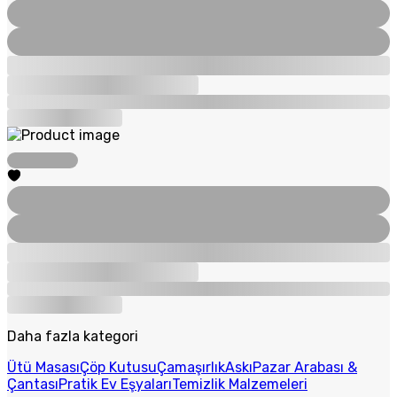
Daha fazla kategori
Ütü Masası
Çöp Kutusu
Çamaşırlık
Askı
Pazar Arabası &
Çantası
Pratik Ev Eşyaları
Temizlik Malzemeleri