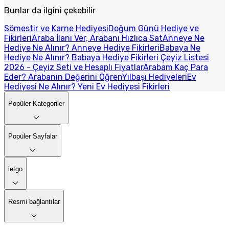
Bunlar da ilgini çekebilir
Sömestir ve Karne Hediyesi
Doğum Günü Hediye ve
Fikirleri
Araba İlanı Ver, Arabanı Hızlıca Sat
Anneye Ne
Hediye Ne Alınır? Anneye Hediye Fikirleri
Babaya Ne
Hediye Ne Alınır? Babaya Hediye Fikirleri
Çeyiz Listesi
2026 - Çeyiz Seti ve Hesaplı Fiyatlar
Arabam Kaç Para
Eder? Arabanın Değerini Öğren
Yılbaşı Hediyeleri
Ev
Hediyesi Ne Alınır? Yeni Ev Hediyesi Fikirleri
Popüler Kategoriler
Popüler Sayfalar
letgo
Resmi bağlantılar