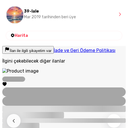
39-lale
Mar 2019 tarihinden beri üye
Harita
İade ve Geri Ödeme Politikası
İlan ile ilgili şikayetim var
İlgini çekebilecek diğer ilanlar