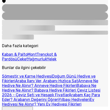
Daha fazla kategori
Kaban & Palto
Mont
Trençkot &
Pardösü
Ceket
Yağmurluk
Yelek
Bunlar da ilgini çekebilir
Sömestir ve Karne Hediyesi
Doğum Günü Hediye ve
Fikirleri
Araba İlanı Ver, Arabanı Hızlıca Sat
Anneye Ne
Hediye Ne Alınır? Anneye Hediye Fikirleri
Babaya Ne
Hediye Ne Alınır? Babaya Hediye Fikirleri
Çeyiz Listesi
2026 - Çeyiz Seti ve Hesaplı Fiyatlar
Arabam Kaç Para
Eder? Arabanın Değerini Öğren
Yılbaşı Hediyeleri
Ev
Hediyesi Ne Alınır? Yeni Ev Hediyesi Fikirleri