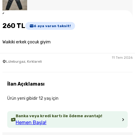
1
/
3
260 TL
6
aya varan taksit!
Waikiki erkek çocuk giyim
11 Tem 2026
Lüleburgaz, Kırklareli
İlan Açıklaması
Ürün yeni gibidir 12 yaş için
Banka veya kredi kartı ile ödeme avantajı!
Hemen Başla!