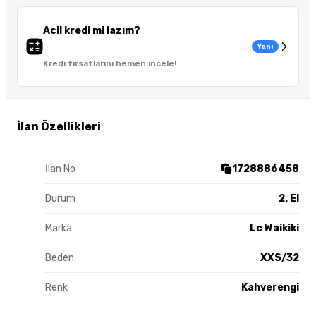
Acil kredi mi lazım?
Yeni
Kredi fırsatlarını hemen incele!
İlan Özellikleri
İlan No
1728886458
Durum
2. El
Marka
Lc Waikiki
Beden
XXS/32
Renk
Kahverengi