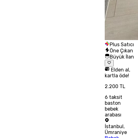
Plus Satıcı
Öne Çıkan
Büyük İlan
Elden al,
kartla öde!
2.200 TL
6
taksit
baston
bebek
arabası
İstanbul
,
Ümraniye