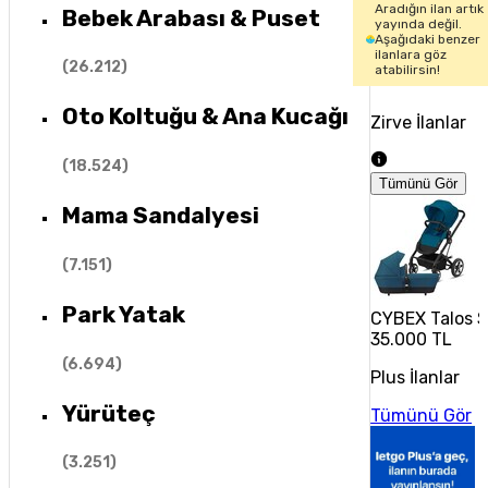
Aradığın ilan artık
Bebek Arabası & Puset
yayında değil.
Aşağıdaki benzer
ilanlara göz
(
26.212
)
atabilirsin!
Oto Koltuğu & Ana Kucağı
Zirve İlanlar
(
18.524
)
Tümünü Gör
Mama Sandalyesi
(
7.151
)
Park Yatak
CYBEX Talos S
35.000 TL
(
6.694
)
Plus İlanlar
Yürüteç
Tümünü Gör
(
3.251
)