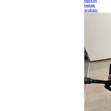
baston
bebek
arabası