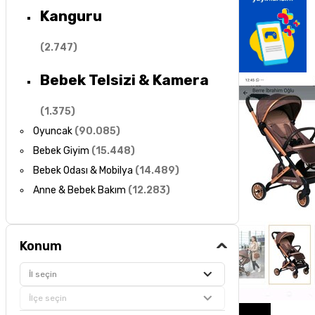
Kanguru
(
2.747
)
Bebek Telsizi & Kamera
(
1.375
)
Oyuncak
(
90.085
)
Bebek Giyim
(
15.448
)
Bebek Odası & Mobilya
(
14.489
)
Anne & Bebek Bakım
(
12.283
)
Konum
İl seçin
İlçe seçin