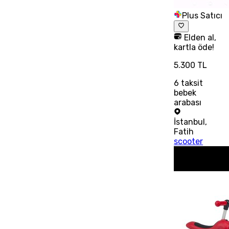
Plus Satıcı
Elden al,
kartla öde!
5.300 TL
6
taksit
bebek
arabası
İstanbul
,
Fatih
scooter