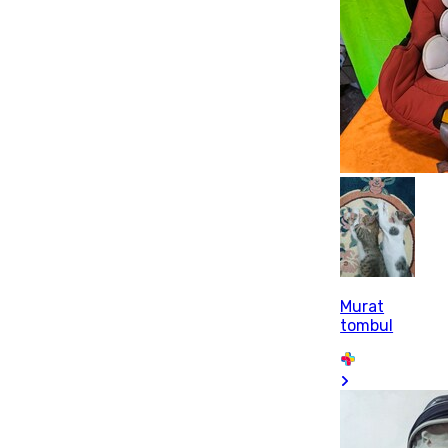
Murat
tombul