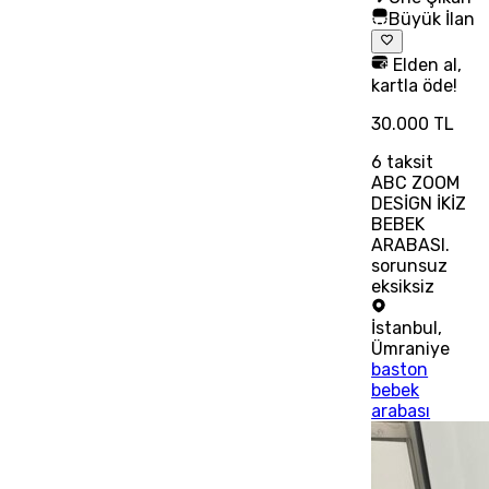
Büyük İlan
Elden al,
kartla öde!
30.000 TL
6
taksit
ABC ZOOM
DESİGN İKİZ
BEBEK
ARABASI.
sorunsuz
eksiksiz
İstanbul
,
Ümraniye
baston
bebek
arabası