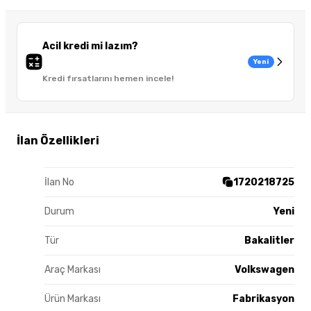
Acil kredi mi lazım?
Yeni
Kredi fırsatlarını hemen incele!
İlan Özellikleri
İlan No
1720218725
Durum
Yeni
Tür
Bakalitler
Araç Markası
Volkswagen
Ürün Markası
Fabrikasyon