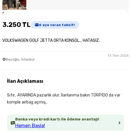
1
/
4
3.250 TL
6
aya varan taksit!
VOLKSWAGEN GOLF JETTA ORTA KONSOL... HATASIZ.
13 Tem 2026
Beyoğlu, İstanbul
İlan Açıklaması
Sıfır.. AYARINDA pazarlık olur. İlanlarıma bakın TORPİDO da var
komple airbag açmış..
Banka veya kredi kartı ile ödeme avantajı!
Hemen Başla!