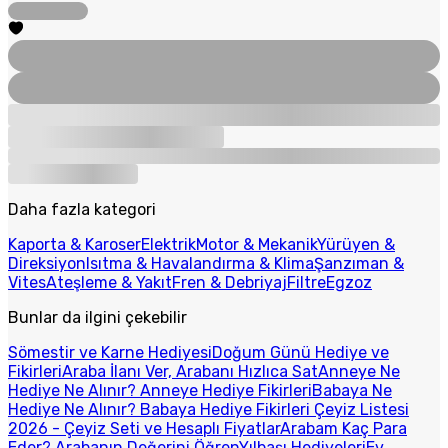
Daha fazla kategori
Kaporta & Karoser
Elektrik
Motor & Mekanik
Yürüyen &
Direksiyon
Isıtma & Havalandırma & Klima
Şanzıman &
Vites
Ateşleme & Yakıt
Fren & Debriyaj
Filtre
Egzoz
Bunlar da ilgini çekebilir
Sömestir ve Karne Hediyesi
Doğum Günü Hediye ve
Fikirleri
Araba İlanı Ver, Arabanı Hızlıca Sat
Anneye Ne
Hediye Ne Alınır? Anneye Hediye Fikirleri
Babaya Ne
Hediye Ne Alınır? Babaya Hediye Fikirleri
Çeyiz Listesi
2026 - Çeyiz Seti ve Hesaplı Fiyatlar
Arabam Kaç Para
Eder? Arabanın Değerini Öğren
Yılbaşı Hediyeleri
Ev