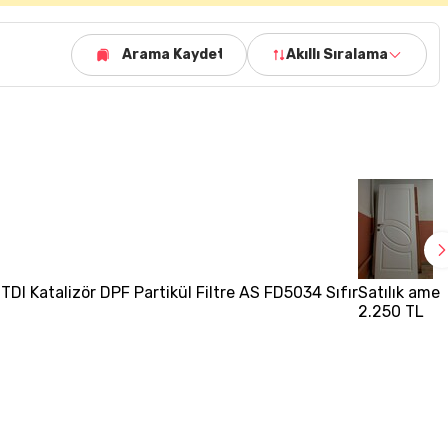
Arama Kaydet
Akıllı Sıralama
TDI Katalizör DPF Partikül Filtre AS FD5034 Sıfır
Satılık amer
2.250 TL