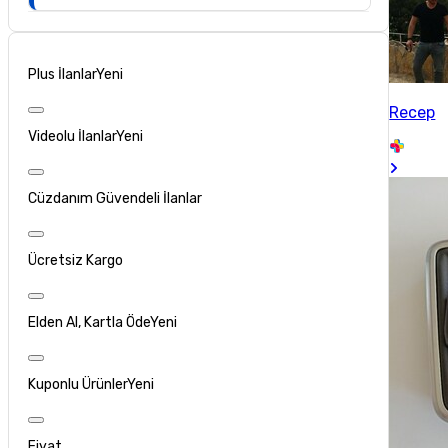
Plus İlanlar
Yeni
Recep
Videolu İlanlar
Yeni
Cüzdanım Güvendeli İlanlar
Ücretsiz Kargo
Elden Al, Kartla Öde
Yeni
Kuponlu Ürünler
Yeni
Fiyat