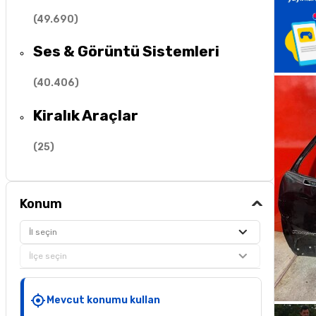
(
49.690
)
Ses & Görüntü Sistemleri
(
40.406
)
Kiralık Araçlar
(
25
)
Konum
İl seçin
İlçe seçin
Mevcut konumu kullan