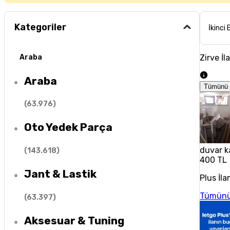
Kategoriler
İkinci 
Zirve İl
Araba
Araba
Tümünü 
(
63.976
)
Oto Yedek Parça
duvar k
(
143.618
)
400 TL
Jant & Lastik
Plus İla
Tümünü
(
63.397
)
Aksesuar & Tuning