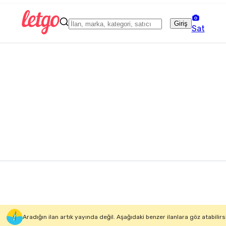
Giriş
Sat
Aradığın ilan artık yayında değil. Aşağıdaki benzer ilanlara göz atabilirs