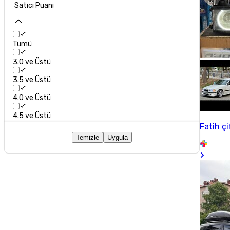
Satıcı Puanı
Tümü
3.0 ve Üstü
3.5 ve Üstü
4.0 ve Üstü
4.5 ve Üstü
Fatih çi
Temizle
Uygula