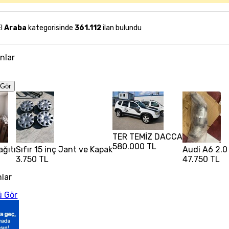
El
Araba
kategorisinde
361.112
ilan bulundu
anlar
Gör
TER TEMİZ DACCA
580.000 TL
ağıtı
Sıfır 15 inç Jant ve Kapak
Audi A6 2.0 
3.750 TL
47.750 TL
nlar
 Gör