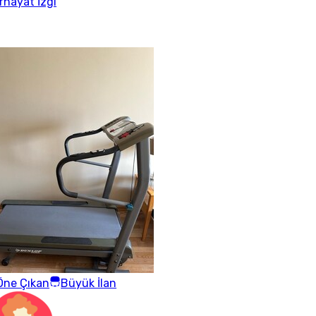
rhayat İzgi
Öne Çıkan
Büyük İlan