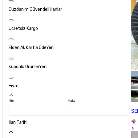
Cüzdanım Güvendeli İlanlar
Ücretsiz Kargo
Elden Al, Kartla Öde
Yeni
Kuponlu Ürünler
Yeni
Fiyat
Min
Maks
SE
İlan Tarihi