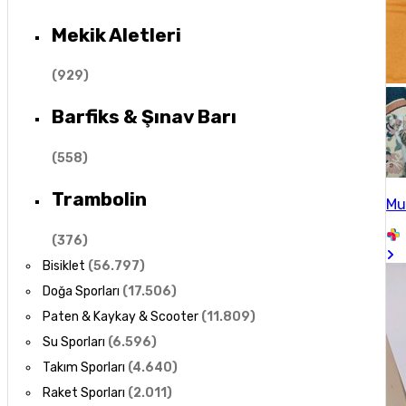
Mekik Aletleri
(
929
)
Barfiks & Şınav Barı
(
558
)
Trambolin
Mu
(
376
)
Bisiklet
(
56.797
)
Doğa Sporları
(
17.506
)
Paten & Kaykay & Scooter
(
11.809
)
Su Sporları
(
6.596
)
Takım Sporları
(
4.640
)
Raket Sporları
(
2.011
)