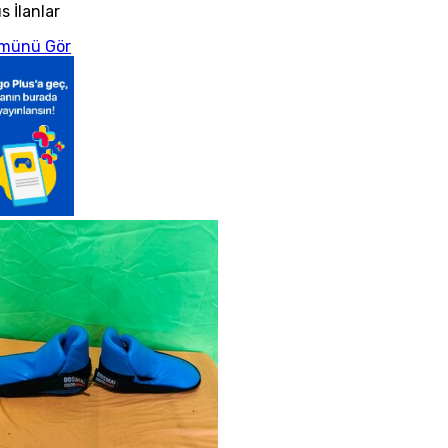
s İlanlar
münü Gör