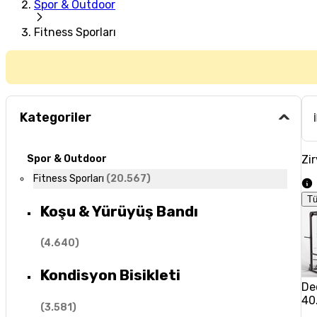
Spor & Outdoor
Fitness Sporları
Kategoriler
Zir
Spor & Outdoor
Fitness Sporları
(
20.567
)
T
Koşu & Yürüyüş Bandı
(
4.640
)
Kondisyon Bisikleti
De
40
(
3.581
)