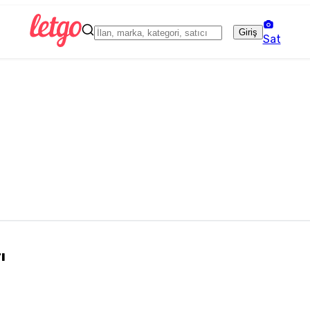
Giriş
Sat
ı