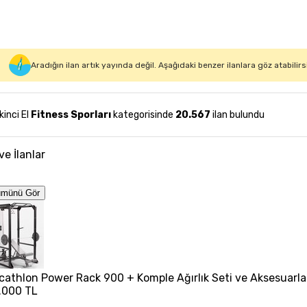
Aradığın ilan artık yayında değil. Aşağıdaki benzer ilanlara göz atabilirs
İkinci El
Fitness Sporları
kategorisinde
20.567
ilan bulundu
ve İlanlar
ümünü Gör
cathlon Power Rack 900 + Komple Ağırlık Seti ve Aksesuarla
.000 TL