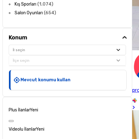
Kış Sporları
(
1.074
)
Salon Oyunları
(
654
)
Konum
İl seçin
İlçe seçin
Mevcut konumu kullan
pro
Plus İlanlar
Yeni
Videolu İlanlar
Yeni