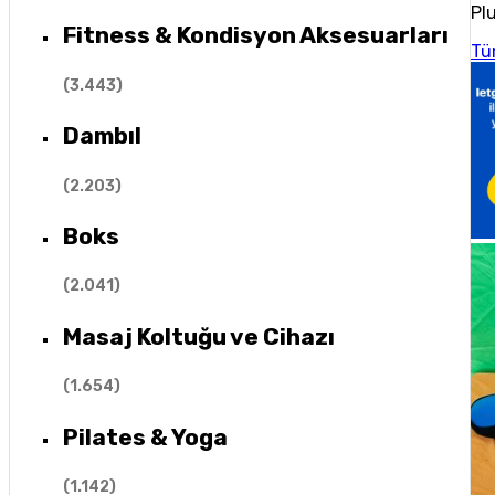
Plu
Fitness & Kondisyon Aksesuarları
Tü
(
3.443
)
Dambıl
(
2.203
)
Boks
(
2.041
)
Masaj Koltuğu ve Cihazı
(
1.654
)
Pilates & Yoga
(
1.142
)