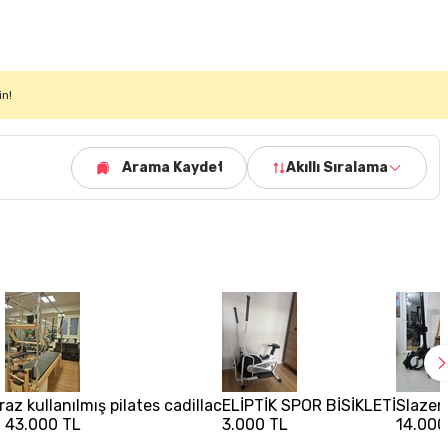
in!
Arama Kaydet
Akıllı Sıralama
r
az kullanılmış pilates cadillac
ELİPTİK SPOR BİSİKLETİ
Slazen
43.000 TL
3.000 TL
14.000