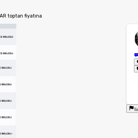
R toptan fiyatına
İl