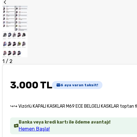
1
/
2
3.000 TL
6
aya varan taksit!
↪↪ Vizörlü KAPALI KASKLAR M69 ECE BELGELI KASKLAR toptan f
Banka veya kredi kartı ile ödeme avantajı!
Hemen Başla!