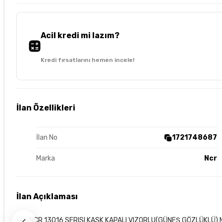
Acil kredi mi lazım?
Kredi fırsatlarını hemen incele!
İlan Özellikleri
İlan No
1721748687
Marka
Ncr
İlan Açıklaması
↪--NCR 13016 SERISI KASK KAPALI VIZORLU(GÜNEŞ GÖZLÜKLÜ) 