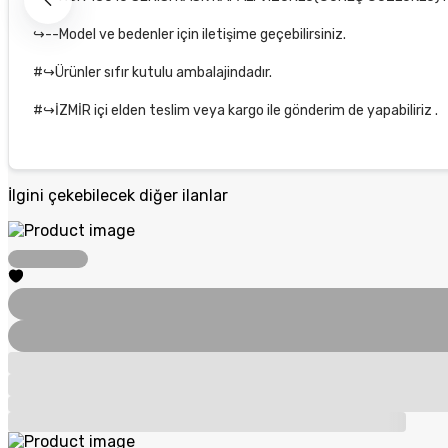
↪--Model ve bedenler için iletişime geçebilirsiniz.
#↪Ürünler sıfır kutulu ambalajindadır.
#↪İZMİR içi elden teslim veya kargo ile gönderim de yapabiliriz .
İlgini çekebilecek diğer ilanlar