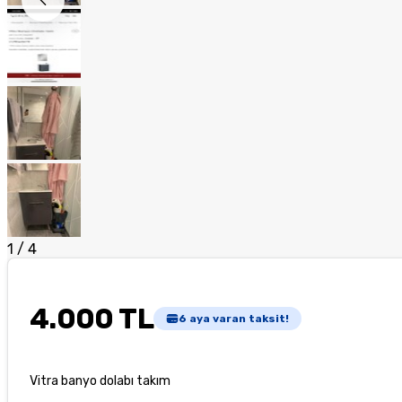
1
/
4
4.000 TL
6
aya varan taksit!
Vitra banyo dolabı takım