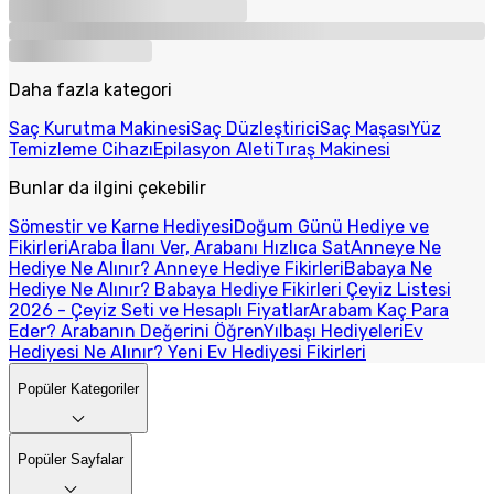
Daha fazla kategori
Saç Kurutma Makinesi
Saç Düzleştirici
Saç Maşası
Yüz
Temizleme Cihazı
Epilasyon Aleti
Tıraş Makinesi
Bunlar da ilgini çekebilir
Sömestir ve Karne Hediyesi
Doğum Günü Hediye ve
Fikirleri
Araba İlanı Ver, Arabanı Hızlıca Sat
Anneye Ne
Hediye Ne Alınır? Anneye Hediye Fikirleri
Babaya Ne
Hediye Ne Alınır? Babaya Hediye Fikirleri
Çeyiz Listesi
2026 - Çeyiz Seti ve Hesaplı Fiyatlar
Arabam Kaç Para
Eder? Arabanın Değerini Öğren
Yılbaşı Hediyeleri
Ev
Hediyesi Ne Alınır? Yeni Ev Hediyesi Fikirleri
Popüler Kategoriler
Popüler Sayfalar