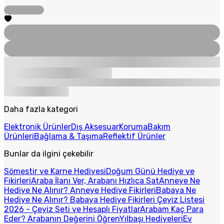
Daha fazla kategori
Elektronik Ürünler
Dış Aksesuar
Koruma
Bakım
Ürünleri
Bağlama & Taşıma
Reflektif Ürünler
Bunlar da ilgini çekebilir
Sömestir ve Karne Hediyesi
Doğum Günü Hediye ve
Fikirleri
Araba İlanı Ver, Arabanı Hızlıca Sat
Anneye Ne
Hediye Ne Alınır? Anneye Hediye Fikirleri
Babaya Ne
Hediye Ne Alınır? Babaya Hediye Fikirleri
Çeyiz Listesi
2026 - Çeyiz Seti ve Hesaplı Fiyatlar
Arabam Kaç Para
Eder? Arabanın Değerini Öğren
Yılbaşı Hediyeleri
Ev