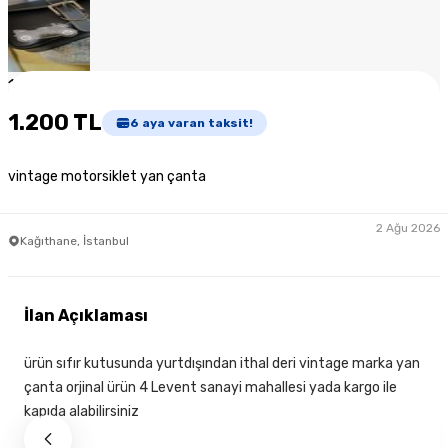
1
/
7
1.200 TL
6
aya varan taksit!
vintage motorsiklet yan çanta
2 Ağu 2026
Kağıthane, İstanbul
İlan Açıklaması
ürün sıfır kutusunda yurtdışından ithal deri vintage marka yan
çanta orjinal ürün 4 Levent sanayi mahallesi yada kargo ile
kapıda alabilirsiniz