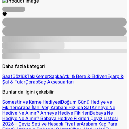
Daha fazla kategori
Saat
Gözlük
Takı
Kemer
Şapka
Atkı & Bere & Eldiven
Eşarp &
Şal & Fular
Çorap
Saç Aksesuarları
Bunlar da ilgini çekebilir
Sömestir ve Karne Hediyesi
Doğum Günü Hediye ve
Fikirleri
Araba İlanı Ver, Arabanı Hızlıca Sat
Anneye Ne
Hediye Ne Alınır? Anneye Hediye Fikirleri
Babaya Ne
Hediye Ne Alınır? Babaya Hediye Fikirleri
Çeyiz Listesi
2026 - Çeyiz Seti ve Hesaplı Fiyatlar
Arabam Kaç Para