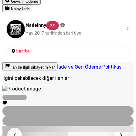
Güvenli Ödeme
Kolay İade
Madeinny
3.0
May 2017 tarihinden beri üye
Harita
İade ve Geri Ödeme Politikası
İlan ile ilgili şikayetim var
İlgini çekebilecek diğer ilanlar