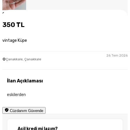
1
/
3
350 TL
vintage Küpe
26 Tem 2026
Çanakkale, Çanakkale
İlan Açıklaması
eskilerden
Cüzdanım Güvende
Acil kredi mi lazım?