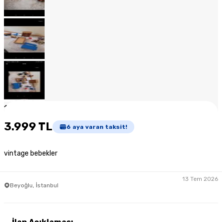
1
/
14
3.999 TL
6
aya varan taksit!
vintage bebekler
13 Tem 2026
Beyoğlu, İstanbul