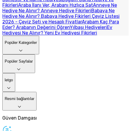
Fikirleri
Araba İlanı Ver, Arabanı Hızlıca Sat
Anneye Ne
Hediye Ne Alınır? Anneye Hediye Fikirleri
Babaya Ne
Hediye Ne Alınır? Babaya Hediye Fikirleri
Çeyiz Listesi
2026 - Çeyiz Seti ve Hesaplı Fiyatlar
Arabam Kaç Para
Eder? Arabanın Değerini Öğren
Yılbaşı Hediyeleri
Ev
Hediyesi Ne Alınır? Yeni Ev Hediyesi Fikirleri
Popüler Kategoriler
Popüler Sayfalar
letgo
Resmi bağlantılar
Güven Damgası