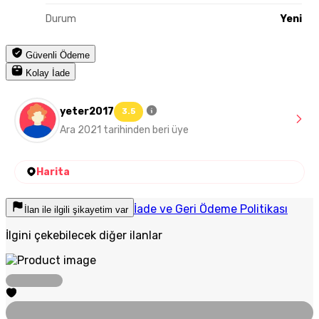
Durum
Yeni
Güvenli Ödeme
Kolay İade
yeter2017
3.5
Ara 2021 tarihinden beri üye
Harita
İade ve Geri Ödeme Politikası
İlan ile ilgili şikayetim var
İlgini çekebilecek diğer ilanlar