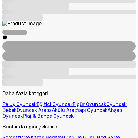
Daha fazla kategori
Peluş Oyuncak
Eğitici Oyuncak
Figür Oyuncak
Oyuncak
Bebek
Oyuncak Araba
Akülü Araç
Yapı Oyuncak
Ahşap
Oyuncak
Plaj & Bahçe Oyuncak
Bunlar da ilgini çekebilir
Sömestir ve Karne Hediyesi
Doğum Günü Hediye ve