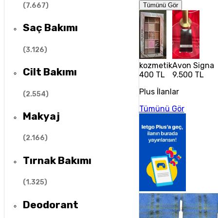
(
7.667
)
Tümünü Gör
Saç Bakımı
(
3.126
)
kozmetik
Avon Signatu
Cilt Bakımı
400 TL
9.500 TL
Plus İlanlar
(
2.554
)
Tümünü Gör
Makyaj
(
2.166
)
Tırnak Bakımı
(
1.325
)
Deodorant