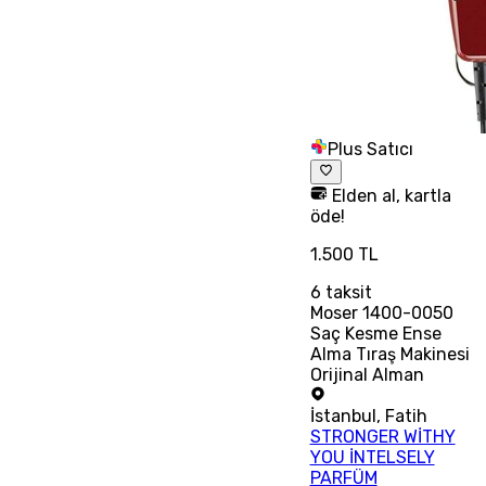
Plus Satıcı
Elden al, kartla
öde!
1.500 TL
6
taksit
Moser 1400-0050
Saç Kesme Ense
Alma Tıraş Makinesi
Orijinal Alman
İstanbul
,
Fatih
STRONGER WİTHY
YOU İNTELSELY
PARFÜM