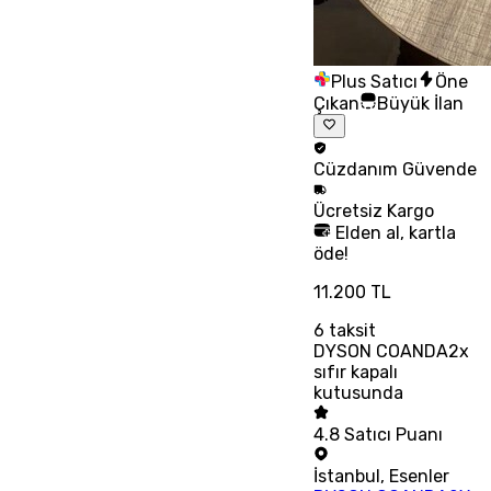
Plus Satıcı
Öne
Çıkan
Büyük İlan
Cüzdanım
Güvende
Ücretsiz
Kargo
Elden al, kartla
öde!
11.200 TL
6
taksit
DYSON COANDA2x
sıfır kapalı
kutusunda
4.8
Satıcı Puanı
İstanbul
,
Esenler