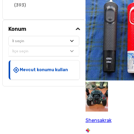
(
393
)
Konum
İl seçin
İlçe seçin
Mevcut konumu kullan
Shensakrak