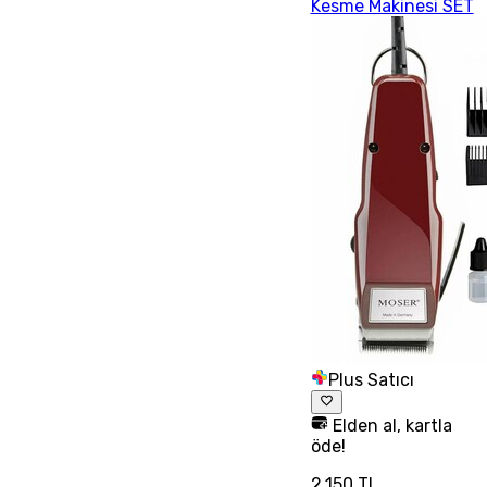
Kesme Makinesi SET
Plus Satıcı
Elden al, kartla
öde!
2.150 TL