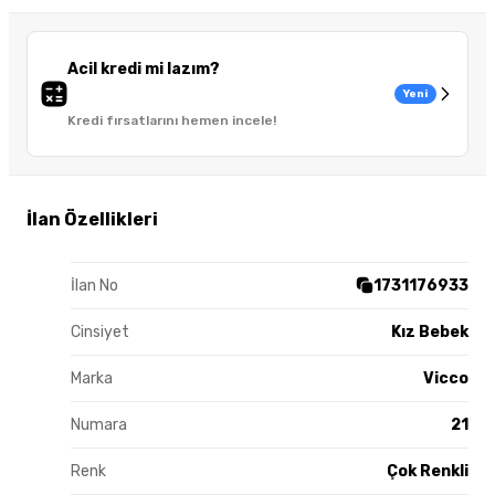
Acil kredi mi lazım?
Yeni
Kredi fırsatlarını hemen incele!
İlan Özellikleri
İlan No
1731176933
Cinsiyet
Kız Bebek
Marka
Vicco
Numara
21
Renk
Çok Renkli