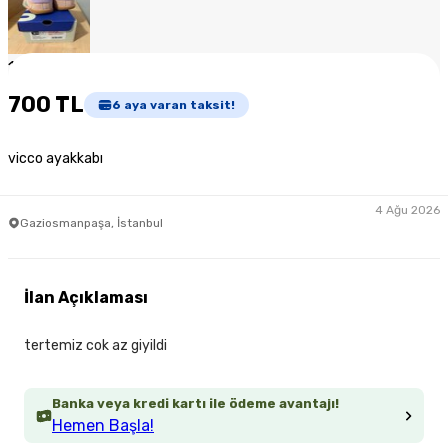
1
/
4
700 TL
6
aya varan taksit!
vicco ayakkabı
4 Ağu 2026
Gaziosmanpaşa, İstanbul
İlan Açıklaması
tertemiz cok az giyildi
Banka veya kredi kartı ile ödeme avantajı!
Hemen Başla!