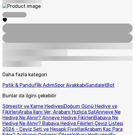
Daha fazla kategori
Patik & Panduf
İlk Adım
Spor Ayakkabı
Sandalet
Bot
Bunlar da ilgini çekebilir
Sömestir ve Karne Hediyesi
Doğum Günü Hediye ve
Fikirleri
Araba İlanı Ver, Arabanı Hızlıca Sat
Anneye Ne
Hediye Ne Alınır? Anneye Hediye Fikirleri
Babaya Ne
Hediye Ne Alınır? Babaya Hediye Fikirleri
Çeyiz Listesi
2026 - Çeyiz Seti ve Hesaplı Fiyatlar
Arabam Kaç Para
Eder? Arabanın Değerini Öğren
Yılbaşı Hediyeleri
Ev