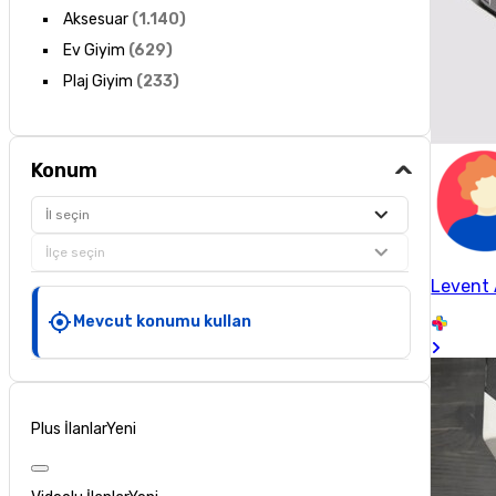
Aksesuar
(
1.140
)
Ev Giyim
(
629
)
Plaj Giyim
(
233
)
Konum
İl seçin
İlçe seçin
Levent
Mevcut konumu kullan
Plus İlanlar
Yeni