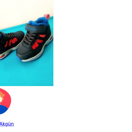
 Akgün