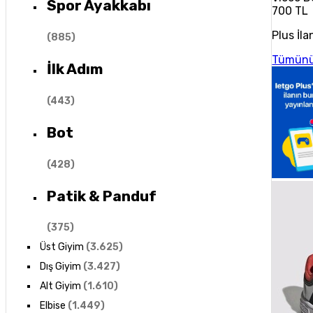
Spor Ayakkabı
700 TL
Plus İla
(
885
)
Tümünü
İlk Adım
(
443
)
Bot
(
428
)
Patik & Panduf
(
375
)
Üst Giyim
(
3.625
)
Dış Giyim
(
3.427
)
Alt Giyim
(
1.610
)
Elbise
(
1.449
)