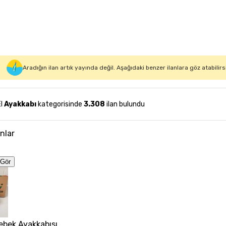
Aradığın ilan artık yayında değil. Aşağıdaki benzer ilanlara göz atabilirs
El
Ayakkabı
kategorisinde
3.308
ilan bulundu
anlar
Gör
ebek Ayakkabısı