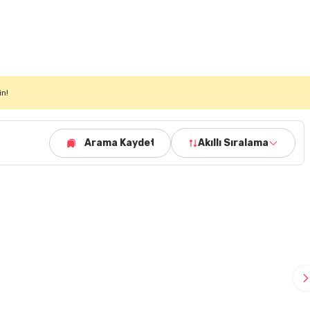
in!
Arama Kaydet
Akıllı Sıralama