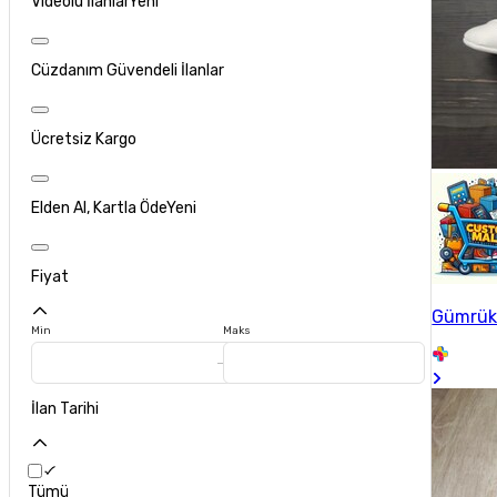
Videolu İlanlar
Yeni
Cüzdanım Güvendeli İlanlar
Ücretsiz Kargo
Elden Al, Kartla Öde
Yeni
Fiyat
Gümrük
Min
Maks
İlan Tarihi
Tümü