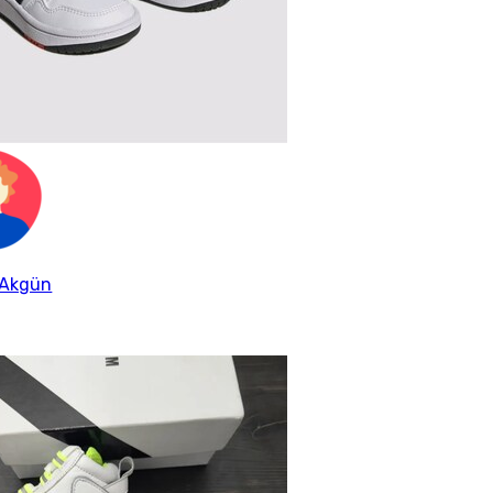
 Akgün