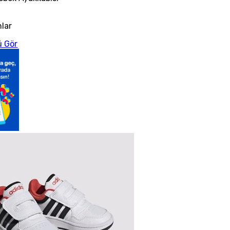
nlar
 Gör