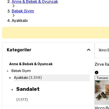
Anne & Bebek & Oyuncak
Bebek Giyim
Ayakkabı
Kategoriler
İkinci 
Zirve İl
Anne & Bebek & Oyuncak
Bebek Giyim
Ayakkabı
(
3.308
)
Tümünü 
Sandalet
(
1.177
)
Vicco B