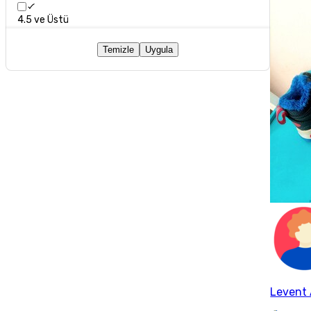
4.5 ve Üstü
Temizle
Uygula
Levent