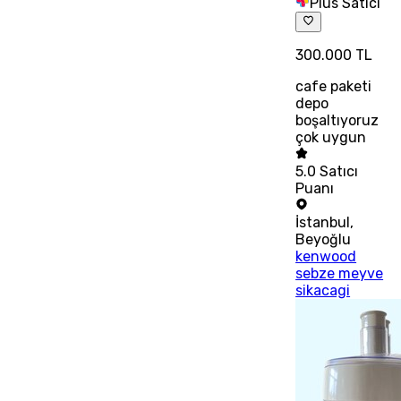
Plus Satıcı
300.000 TL
cafe paketi
depo
boşaltıyoruz
çok uygun
5.0
Satıcı
Puanı
İstanbul
,
Beyoğlu
kenwood
sebze meyve
sikacagi