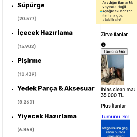
Aradığın ilan artık
Süpürge
yayında değil.
Aşağıdaki benzer
ilanlara göz
(
20.577
)
atabilirsin!
İçecek Hazırlama
Zirve İlanlar
(
15.902
)
Tümünü Gör
Pişirme
(
10.439
)
Yedek Parça & Aksesuar
İhlas clean max
35.000 TL
(
8.260
)
Plus İlanlar
Yiyecek Hazırlama
Tümünü Gör
(
6.868
)