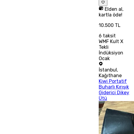
Elden al,
kartla öde!
10.500 TL
6
taksit
WMF Kult X
Tekli
İndüksiyon
Ocak
İstanbul
,
Kağıthane
Kiwi Portatif
Buharlı Kırışık
Giderici Dikey
Ütü