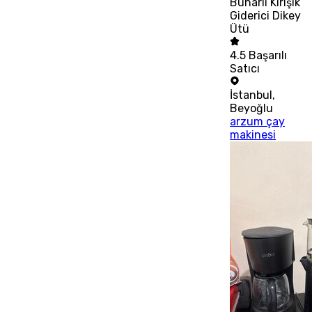
Buharlı Kırışık
Giderici Dikey
Ütü
4.5
Başarılı
Satıcı
İstanbul
,
Beyoğlu
arzum çay
makinesi