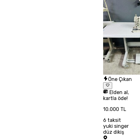
Öne Çıkan
Elden al,
kartla öde!
10.000 TL
6
taksit
yuki singer
düz dikiş