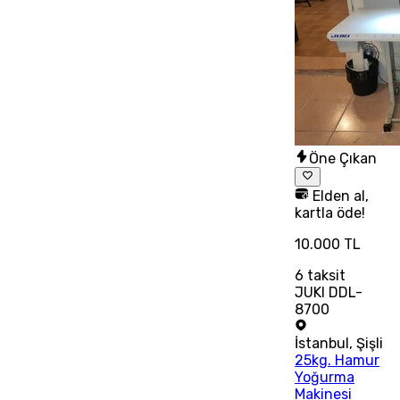
Öne Çıkan
Elden al,
kartla öde!
10.000 TL
6
taksit
JUKl DDL-
8700
İstanbul
,
Şişli
25kg. Hamur
Yoğurma
Makinesi