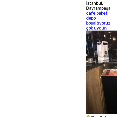
İstanbul
,
Bayrampaşa
cafe paketi
depo
boşaltıyoruz
çok uygun