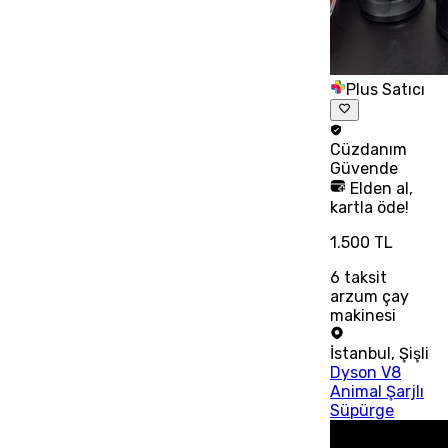
Plus Satıcı
Cüzdanım
Güvende
Elden al,
kartla öde!
1.500 TL
6
taksit
arzum çay
makinesi
İstanbul
,
Şişli
Dyson V8
Animal Şarjlı
Süpürge