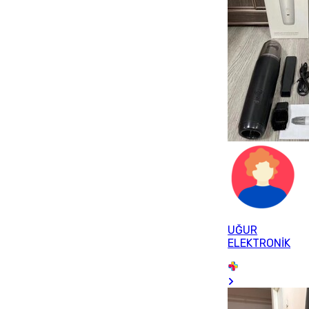
UĞUR
ELEKTRONİK