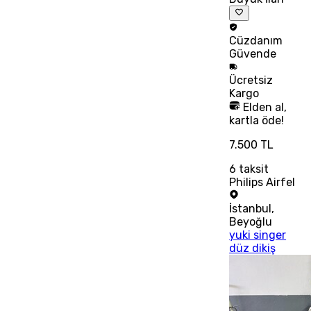
Cüzdanım
Güvende
Ücretsiz
Kargo
Elden al,
kartla öde!
7.500 TL
6
taksit
Philips Airfel
İstanbul
,
Beyoğlu
yuki singer
düz dikiş