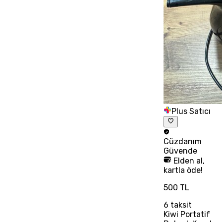
Plus Satıcı
Cüzdanım
Güvende
Elden al,
kartla öde!
500 TL
6
taksit
Kiwi Portatif