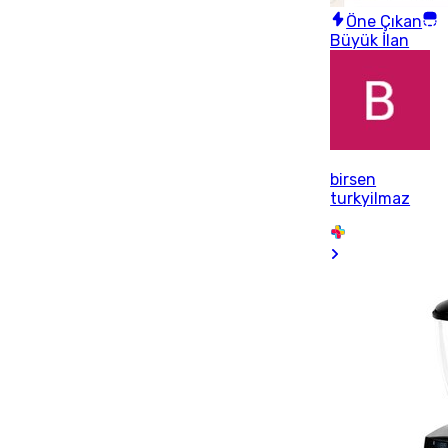
Öne Çıkan
Büyük İlan
birsen
turkyilmaz