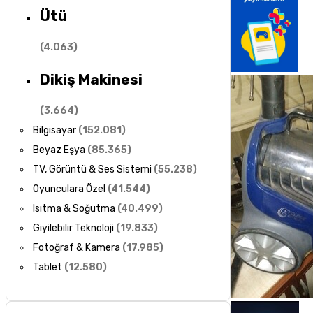
Ütü
(
4.063
)
Dikiş Makinesi
(
3.664
)
Bilgisayar
(
152.081
)
Beyaz Eşya
(
85.365
)
TV, Görüntü & Ses Sistemi
(
55.238
)
Oyunculara Özel
(
41.544
)
Isıtma & Soğutma
(
40.499
)
Giyilebilir Teknoloji
(
19.833
)
Fotoğraf & Kamera
(
17.985
)
Tablet
(
12.580
)