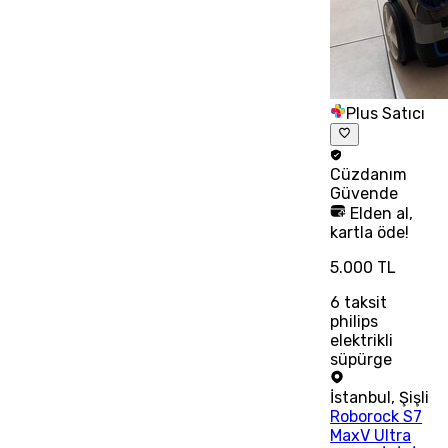
Plus Satıcı
Cüzdanım
Güvende
Elden al,
kartla öde!
5.000 TL
6
taksit
philips
elektrikli
süpürge
İstanbul
,
Şişli
Roborock S7
MaxV Ultra