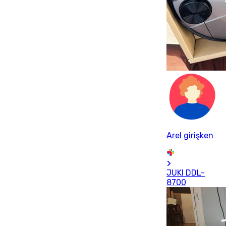
Arel girişken
JUKl DDL-
8700