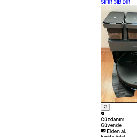
SIFIR GİBİDİR
Cüzdanım
Güvende
Elden al,