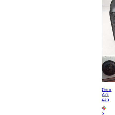
Onur
Ar?
can