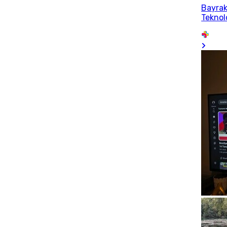
Bayrak
Teknol