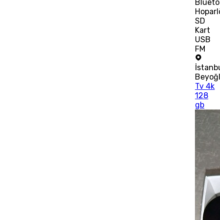
Blueto
Hoparl
SD
Kart
USB
FM
İstanb
Beyoğ
Tv 4k
128
gb