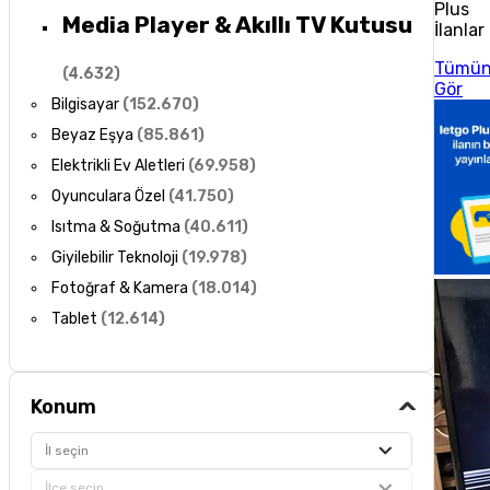
Plus
Media Player & Akıllı TV Kutusu
İlanlar
Tümü
(
4.632
)
Gör
Bilgisayar
(
152.670
)
Beyaz Eşya
(
85.861
)
Elektrikli Ev Aletleri
(
69.958
)
Oyunculara Özel
(
41.750
)
Isıtma & Soğutma
(
40.611
)
Giyilebilir Teknoloji
(
19.978
)
Fotoğraf & Kamera
(
18.014
)
Tablet
(
12.614
)
Konum
İl seçin
İlçe seçin