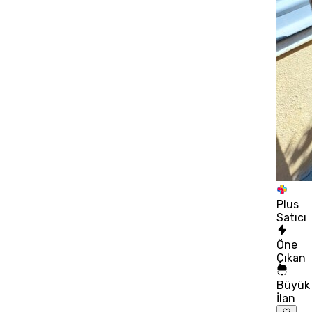
Plus
Satıcı
Öne
Çıkan
Büyük
İlan