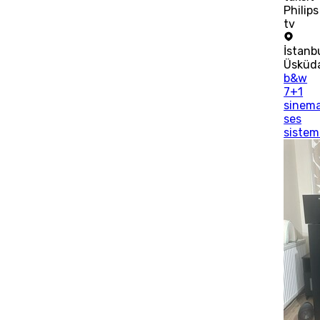
Philips
tv
İstanb
Üsküd
b&w
7+1
sinem
ses
sistem