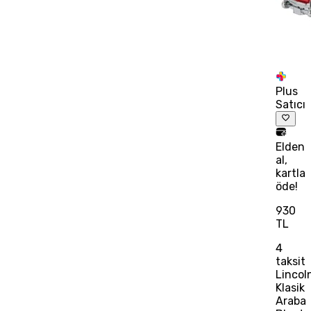
Plus
Satıcı
Elden
al,
kartla
öde!
930
TL
4
taksit
Lincol
Klasik
Araba