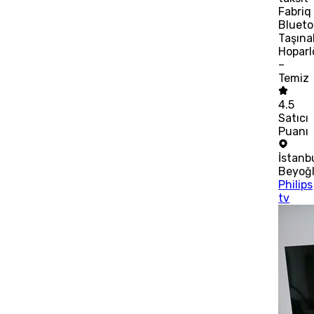
Fabriq
Blueto
Taşınab
Hoparl
–
Temiz
4.5
Satıcı
Puanı
İstanb
Beyoğ
Philips
tv