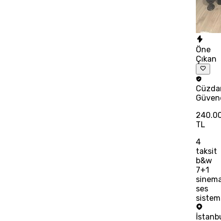
Öne
Çıkan
Cüzda
Güven
240.0
TL
4
taksit
b&w
7+1
sinem
ses
sistem
İstanb