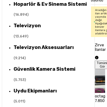
bulundu
Hoparlör & Ev Sinema Sistemi
Aradığın
ilan artık
(
16.894
)
yayında
değil.
Aşağıdak
Televizyon
benzer
ilanlara 
atabilirs
(
13.649
)
Zirve
Televizyon Aksesuarları
İlanlar
(
9.214
)
Tümün
Gör
Güvenlik Kamera Sistemi
(
5.753
)
Uydu Ekipmanları
octago
7.850 
(
5.011
)