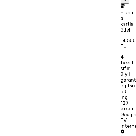
Elden
al,
kartla
öde!
14.500
TL
4
taksit
sıfır
2 yıl
garanti
dijitsu
50
inç
127
ekran
Googl
TV
interne