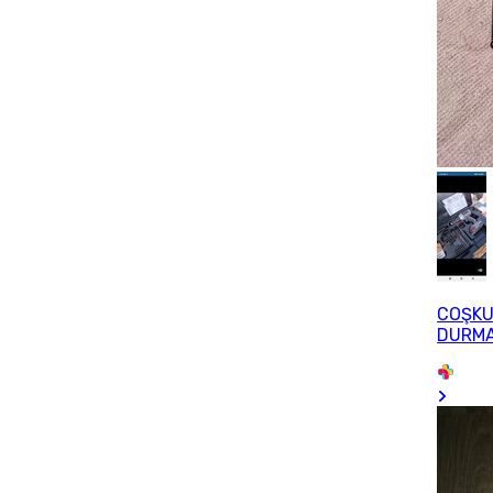
COŞK
DURM