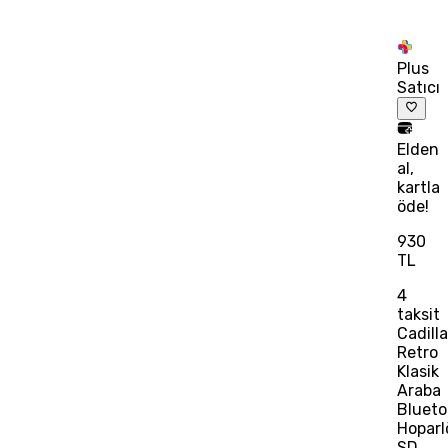
Plus
Satıcı
Elden
al,
kartla
öde!
930
TL
4
taksit
Cadill
Retro
Klasik
Araba
Blueto
Hoparl
SD