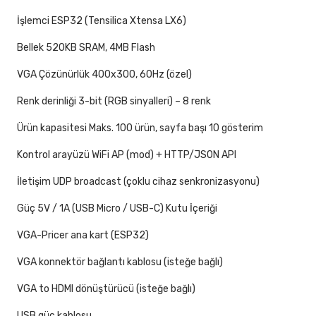
İşlemci ESP32 (Tensilica Xtensa LX6)
Bellek 520KB SRAM, 4MB Flash
VGA Çözünürlük 400x300, 60Hz (özel)
Renk derinliği 3-bit (RGB sinyalleri) – 8 renk
Ürün kapasitesi Maks. 100 ürün, sayfa başı 10 gösterim
Kontrol arayüzü WiFi AP (mod) + HTTP/JSON API
İletişim UDP broadcast (çoklu cihaz senkronizasyonu)
Güç 5V / 1A (USB Micro / USB-C) Kutu İçeriği
VGA-Pricer ana kart (ESP32)
VGA konnektör bağlantı kablosu (isteğe bağlı)
VGA to HDMI dönüştürücü (isteğe bağlı)
USB güç kablosu