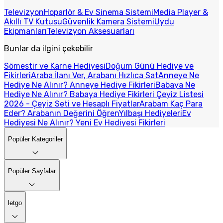
Televizyon
Hoparlör & Ev Sinema Sistemi
Media Player &
Akıllı TV Kutusu
Güvenlik Kamera Sistemi
Uydu
Ekipmanları
Televizyon Aksesuarları
Bunlar da ilgini çekebilir
Sömestir ve Karne Hediyesi
Doğum Günü Hediye ve
Fikirleri
Araba İlanı Ver, Arabanı Hızlıca Sat
Anneye Ne
Hediye Ne Alınır? Anneye Hediye Fikirleri
Babaya Ne
Hediye Ne Alınır? Babaya Hediye Fikirleri
Çeyiz Listesi
2026 - Çeyiz Seti ve Hesaplı Fiyatlar
Arabam Kaç Para
Eder? Arabanın Değerini Öğren
Yılbaşı Hediyeleri
Ev
Hediyesi Ne Alınır? Yeni Ev Hediyesi Fikirleri
Popüler Kategoriler
Popüler Sayfalar
letgo