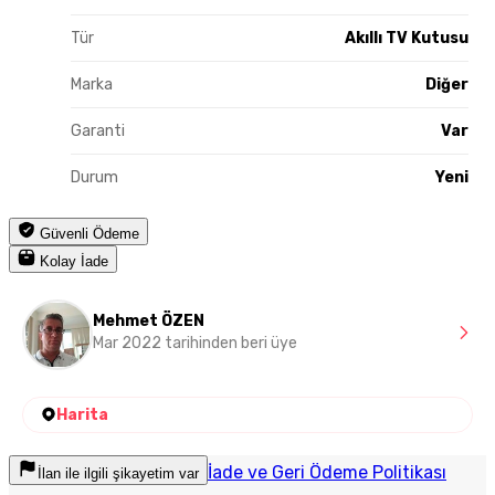
Tür
Akıllı TV Kutusu
Marka
Diğer
Garanti
Var
Durum
Yeni
Güvenli Ödeme
Kolay İade
Mehmet ÖZEN
Mar 2022 tarihinden beri üye
Harita
İade ve Geri Ödeme Politikası
İlan ile ilgili şikayetim var