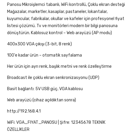
Panosu Mikroişlemci tabanlı, WiFi kontrollü, Çoklu ekran desteği
Mağazalar, marketler, kasaplar, pastaneler, lokantalar,
kuyumcular, fabrikalar, okullar ve kafeler için profesyonel fiyat
listesi çözümü. Tv ve monitörleri modern bir bilgi panosuna
dönüştürün. Kablosuz kontrol – Web arayüzü (AP modu)
400x300 VGA çıkışı (3-bit, 8 renk)
100'e kadar ürün – otomatik sayfalama
Her ürün için ayrı renk, başlık metni ve renk özelleştirme
Broadcast ile çoklu ekran senkronizasyonu (UDP)
Basit bağlantı: 5V USB güç, VGA kablosu
Web arayüzü (cihaz açıldıktan sonra)
http://192.168.4.1
WiFi: VGA_FIYAT_PANOSU | Şifre: 12345678 TEKNİK
ÖZELLİKLER