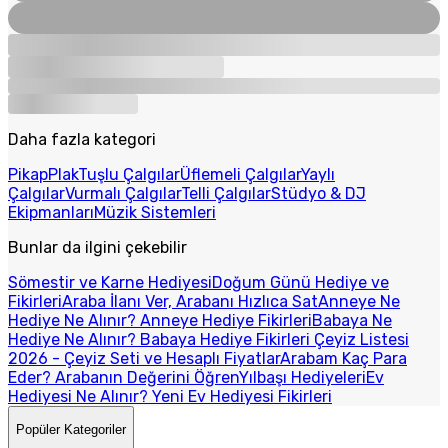
Daha fazla kategori
Pikap
Plak
Tuşlu Çalgılar
Üflemeli Çalgılar
Yaylı
Çalgılar
Vurmalı Çalgılar
Telli Çalgılar
Stüdyo & DJ
Ekipmanları
Müzik Sistemleri
Bunlar da ilgini çekebilir
Sömestir ve Karne Hediyesi
Doğum Günü Hediye ve
Fikirleri
Araba İlanı Ver, Arabanı Hızlıca Sat
Anneye Ne
Hediye Ne Alınır? Anneye Hediye Fikirleri
Babaya Ne
Hediye Ne Alınır? Babaya Hediye Fikirleri
Çeyiz Listesi
2026 - Çeyiz Seti ve Hesaplı Fiyatlar
Arabam Kaç Para
Eder? Arabanın Değerini Öğren
Yılbaşı Hediyeleri
Ev
Hediyesi Ne Alınır? Yeni Ev Hediyesi Fikirleri
Popüler Kategoriler