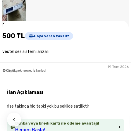
1
/
7
500 TL
4
aya varan taksit!
vestel ses sistemi arizali
19 Tem 2026
Küçükçekmece, İstanbul
İlan Açıklaması
fise takinca hic tepki yok bu sekilde satiliktir
Banka veya kredi kartı ile ödeme avantajı!
Hemen Başla!