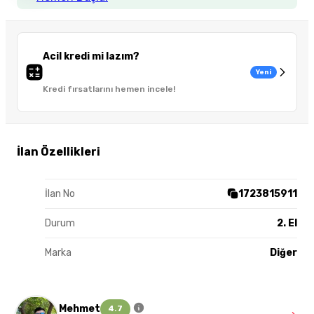
Acil kredi mi lazım?
Yeni
Kredi fırsatlarını hemen incele!
İlan Özellikleri
İlan No
1723815911
Durum
2. El
Marka
Diğer
Mehmet
4.7