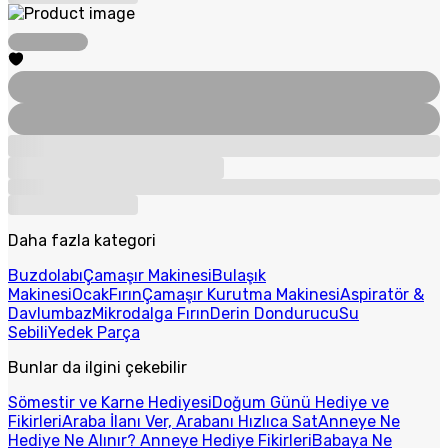
Daha fazla kategori
Buzdolabı
Çamaşır Makinesi
Bulaşık
Makinesi
Ocak
Fırın
Çamaşır Kurutma Makinesi
Aspiratör &
Davlumbaz
Mikrodalga Fırın
Derin Dondurucu
Su
Sebili
Yedek Parça
Bunlar da ilgini çekebilir
Sömestir ve Karne Hediyesi
Doğum Günü Hediye ve
Fikirleri
Araba İlanı Ver, Arabanı Hızlıca Sat
Anneye Ne
Hediye Ne Alınır? Anneye Hediye Fikirleri
Babaya Ne