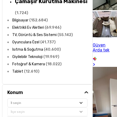
Çamaşır Kurutma Makinesi
(
1.724
)
Bilgisayar
(
152.684
)
Elektrikli Ev Aletleri
(
69.946
)
TV, Görüntü & Ses Sistemi
(
55.142
)
Oyunculara Özel
(
41.737
)
Güven
Isıtma & Soğutma
(
40.600
)
Arda tek
Giyilebilir Teknoloji
(
19.969
)
Fotoğraf & Kamera
(
18.022
)
Tablet
(
12.610
)
Konum
İl seçin
İlçe seçin