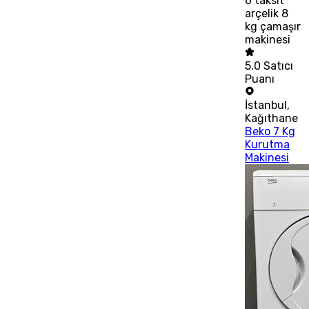
6
taksit
arçelik 8
kg çamaşır
makinesi
5.0
Satıcı
Puanı
İstanbul
,
Kağıthane
Beko 7 Kg
Kurutma
Makinesi