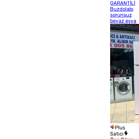
GARANTİLİ
Buzdolabı
sorunsuz
beyaz eşya
Plus
Satıcı