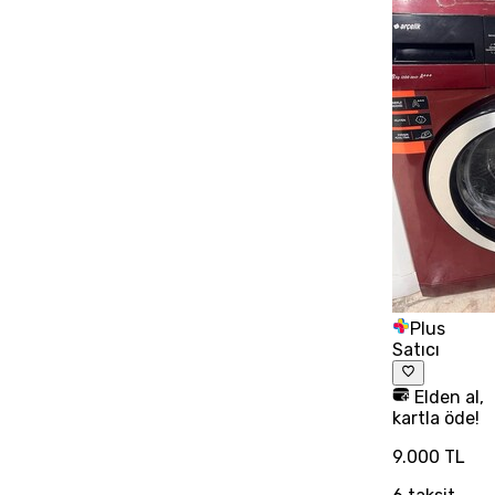
Plus
Satıcı
Elden al,
kartla öde!
9.000 TL