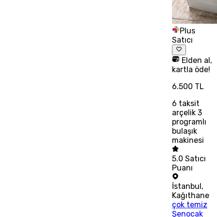
Plus
Satıcı
Elden al,
kartla öde!
6.500 TL
6
taksit
arçelik 3
programlı
bulaşık
makinesi
5.0
Satıcı
Puanı
İstanbul
,
Kağıthane
çok temiz
Şenocak