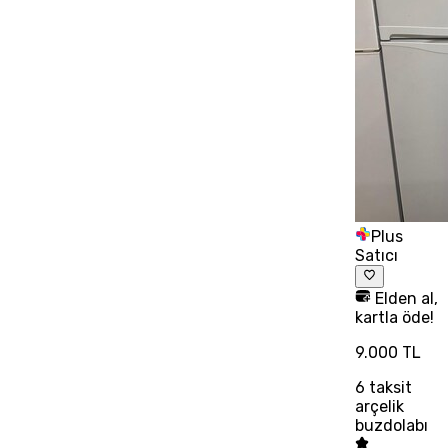
Plus
Satıcı
Elden al,
kartla öde!
9.000 TL
6
taksit
arçelik
buzdolabı