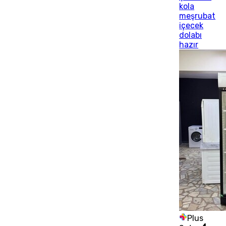
kola
meşrubat
içecek
dolabı
hazır
Plus