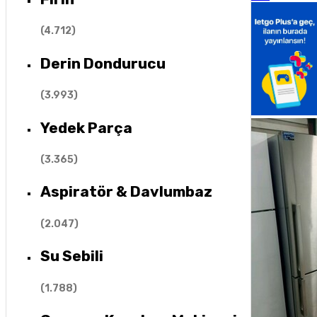
(
4.712
)
Derin Dondurucu
(
3.993
)
Yedek Parça
(
3.365
)
Aspiratör & Davlumbaz
(
2.047
)
Su Sebili
(
1.788
)