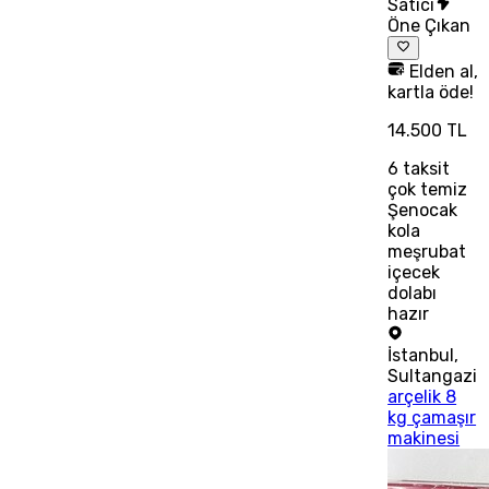
Satıcı
Öne Çıkan
Elden al,
kartla öde!
14.500 TL
6
taksit
çok temiz
Şenocak
kola
meşrubat
içecek
dolabı
hazır
İstanbul
,
Sultangazi
arçelik 8
kg çamaşır
makinesi