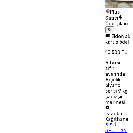
Plus
Satıcı
Öne Çıkan
Elden al,
kartla öde!
10.500 TL
6
taksit
sıfır
ayarında
Arçelik
piyano
serisi 9 kg
çamaşır
makinesi
İstanbul
,
Kağıthane
ŞİŞLİ
SPOTTAN