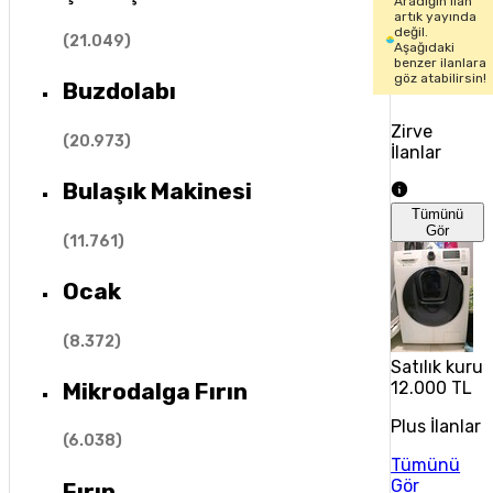
Aradığın ilan
artık yayında
değil.
(
21.049
)
Aşağıdaki
benzer ilanlara
göz atabilirsin!
Buzdolabı
Zirve
(
20.973
)
İlanlar
Bulaşık Makinesi
Tümünü
Gör
(
11.761
)
Ocak
(
8.372
)
Satılık kuru
Mikrodalga Fırın
12.000 TL
Plus İlanlar
(
6.038
)
Tümünü
Gör
Fırın