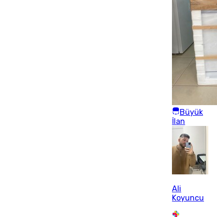
Büyük
İlan
Ali
Koyuncu