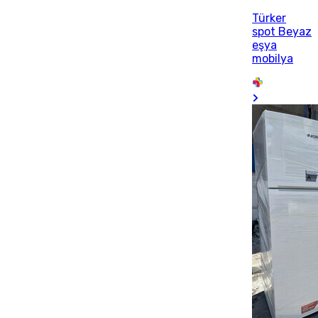
Türker
spot Beyaz
eşya
mobilya