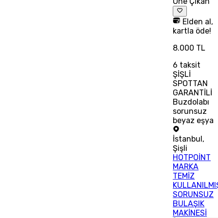
Öne Çıkan
Elden al,
kartla öde!
8.000 TL
6
taksit
ŞİŞLİ
SPOTTAN
GARANTİLİ
Buzdolabı
sorunsuz
beyaz eşya
İstanbul
,
Şişli
HOTPOİNT
MARKA
TEMİZ
KULLANILMI
SORUNSUZ
BULAŞIK
MAKİNESİ