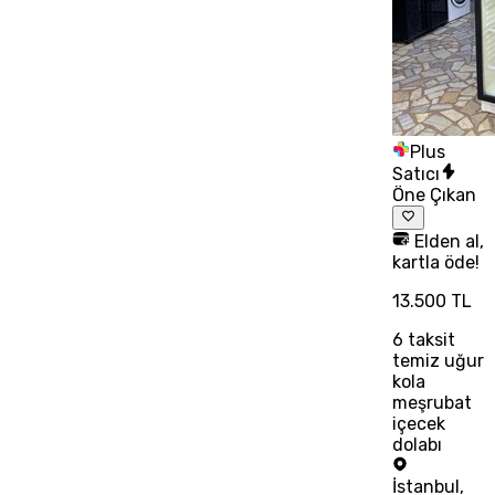
Plus
Satıcı
Öne Çıkan
Elden al,
kartla öde!
13.500 TL
6
taksit
temiz uğur
kola
meşrubat
içecek
dolabı
İstanbul
,