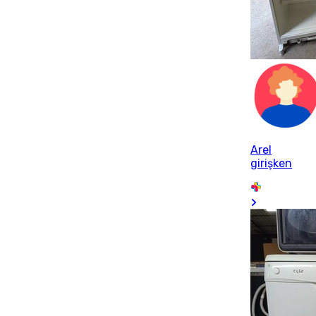
Arel
girişken