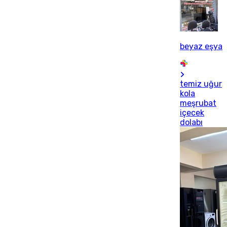
beyaz eşya
temiz uğur
kola
meşrubat
içecek
dolabı