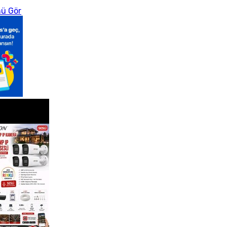
ü Gör