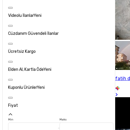
Videolu İlanlar
Yeni
Cüzdanım Güvendeli İlanlar
Ücretsiz Kargo
Elden Al, Kartla Öde
Yeni
fatih 
Kuponlu Ürünler
Yeni
Fiyat
Min
Maks