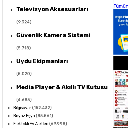
Tümün
Televizyon Aksesuarları
(
9.324
)
Güvenlik Kamera Sistemi
(
5.718
)
Uydu Ekipmanları
(
5.020
)
Media Player & Akıllı TV Kutusu
(
4.685
)
Bilgisayar
(
152.432
)
Beyaz Eşya
(
85.561
)
Elektrikli Ev Aletleri
(
69.998
)