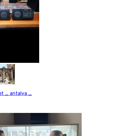
t _ antalya _