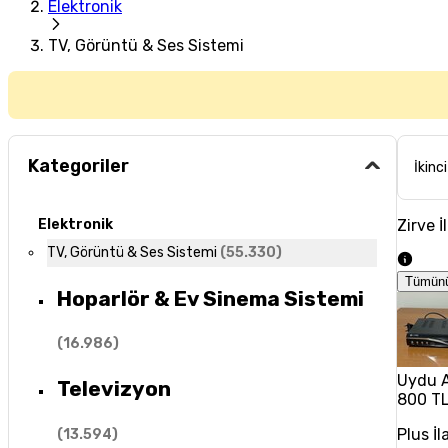
Elektronik
TV, Görüntü & Ses Sistemi
Kategoriler
İkinci
Zirve İ
Elektronik
TV, Görüntü & Ses Sistemi
(
55.330
)
Tümün
Hoparlör & Ev Sinema Sistemi
(
16.986
)
Uydu A
Televizyon
800 T
Plus İl
(
13.594
)