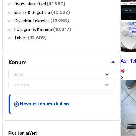
Oyunculara Özel
(
41.580
)
Isıtma & Soğutma
(
40.522
)
Giyilebilir Teknoloji
(
19.988
)
Fotoğraf & Kamera
(
18.017
)
Tablet
(
12.609
)
Asil Te
Konum
İl seçin
İlçe seçin
Mevcut konumu kullan
Plus İlanlar
Yeni