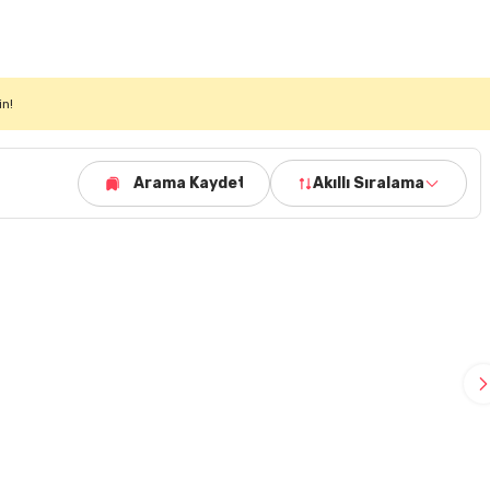
in!
Arama Kaydet
Akıllı Sıralama