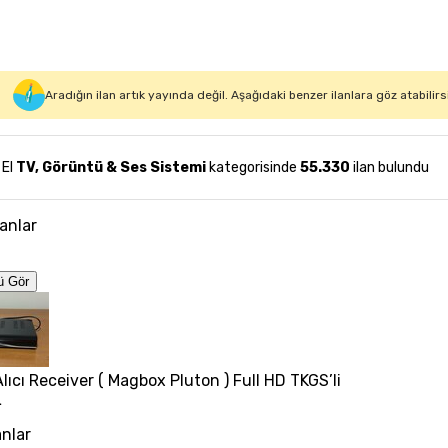
Aradığın ilan artık yayında değil. Aşağıdaki benzer ilanlara göz atabilirs
 El
TV, Görüntü & Ses Sistemi
kategorisinde
55.330
ilan bulundu
lanlar
ü Gör
lıcı Receiver ( Magbox Pluton ) Full HD TKGS’li
L
anlar