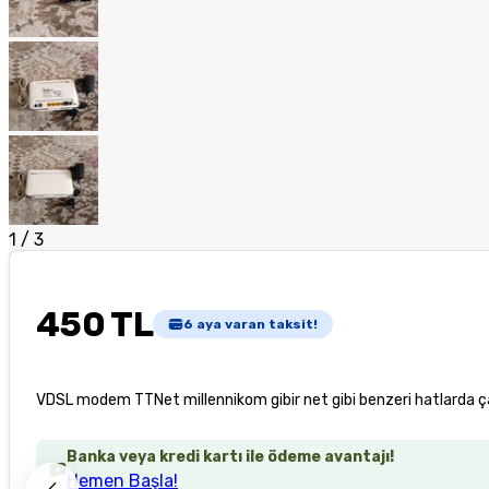
1
/
3
450 TL
6
aya varan taksit!
VDSL modem TTNet millennikom gibir net gibi benzeri hatlarda ça
Banka veya kredi kartı ile ödeme avantajı!
Hemen Başla!