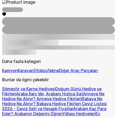
Daha fazla kategori
Kamyon
Karavan
Otobüs
Tekne
Diğer Araç Parçaları
Bunlar da ilgini çekebilir
Sömestir ve Karne Hediyesi
Doğum Günü Hediye ve
Fikirleri
Araba İlanı Ver, Arabanı Hızlıca Sat
Anneye Ne
Hediye Ne Alınır? Anneye Hediye Fikirleri
Babaya Ne
Hediye Ne Alınır? Babaya Hediye Fikirleri
Çeyiz Listesi
2026 - Çeyiz Seti ve Hesaplı Fiyatlar
Arabam Kaç Para
Eder? Arabanın Değerini Öğren
Yılbaşı Hediyeleri
Ev