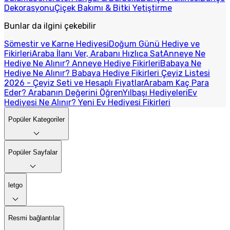
Dekorasyonu
Çiçek Bakımı & Bitki Yetiştirme
Bunlar da ilgini çekebilir
Sömestir ve Karne Hediyesi
Doğum Günü Hediye ve
Fikirleri
Araba İlanı Ver, Arabanı Hızlıca Sat
Anneye Ne
Hediye Ne Alınır? Anneye Hediye Fikirleri
Babaya Ne
Hediye Ne Alınır? Babaya Hediye Fikirleri
Çeyiz Listesi
2026 - Çeyiz Seti ve Hesaplı Fiyatlar
Arabam Kaç Para
Eder? Arabanın Değerini Öğren
Yılbaşı Hediyeleri
Ev
Hediyesi Ne Alınır? Yeni Ev Hediyesi Fikirleri
Popüler Kategoriler
Popüler Sayfalar
letgo
Resmi bağlantılar