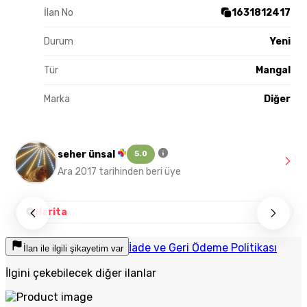
İlan No
1631812417
Durum
Yeni
Tür
Mangal
Marka
Diğer
seher ünsal
5.0
Ara 2017 tarihinden beri üye
Harita
İade ve Geri Ödeme Politikası
İlan ile ilgili şikayetim var
İlgini çekebilecek diğer ilanlar