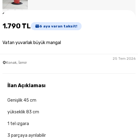
1
/
4
1.790 TL
6
aya varan taksit!
Vatan yuvarlak büyük mangal
25 Tem 2026
Konak, İzmir
İlan Açıklaması
Genişlik 45 cm
yükseklik 83 cm
1 tel ızgara
3 parçaya ayrılabilir