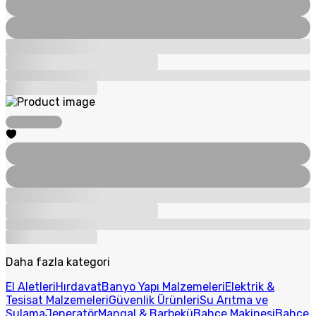
Daha fazla kategori
El Aletleri
Hırdavat
Banyo Yapı Malzemeleri
Elektrik &
Tesisat Malzemeleri
Güvenlik Ürünleri
Su Arıtma ve
Sulama
Jeneratör
Mangal & Barbekü
Bahçe Makinesi
Bahçe