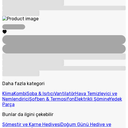
Daha fazla kategori
Klima
Kombi
Soba & Isıtıcı
Vantilatör
Hava Temizleyici ve
Nemlendirici
Şofben & Termosifon
Elektrikli Şömine
Yedek
Parça
Bunlar da ilgini çekebilir
Sömestir ve Karne Hediyesi
Doğum Günü Hediye ve