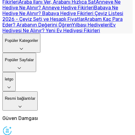
Fikirleri
Araba İlanı Ver, Arabanı Hızlıca Sat
Anneye Ne
Hediye Ne Alınır? Anneye Hediye Fikirleri
Babaya Ne
Hediye Ne Alınır? Babaya Hediye Fikirleri
Çeyiz Listesi
2026 - Çeyiz Seti ve Hesaplı Fiyatlar
Arabam Kaç Para
Eder? Arabanın Değerini Öğren
Yılbaşı Hediyeleri
Ev
Hediyesi Ne Alınır? Yeni Ev Hediyesi Fikirleri
Popüler Kategoriler
Popüler Sayfalar
letgo
Resmi bağlantılar
Güven Damgası