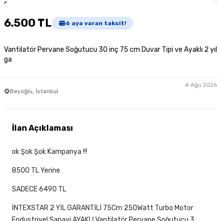
1
/
2
6.500 TL
6
aya varan taksit!
Vantilatör Pervane Soğutucu 30 inç 75 cm Duvar Tipi ve Ayaklı 2 yıl
ga
4 Ağu 2026
Beyoğlu, İstanbul
İlan Açıklaması
ok Şok Şok Kampanya !!!
8500 TL Yerine
SADECE 6490 TL
İNTEXSTAR 2 YİL GARANTİLİ 75Cm 250Watt Turbo Motor
Endustriyel Sanayi AYAKLI Vantilatör Pervane Soğutucu 3