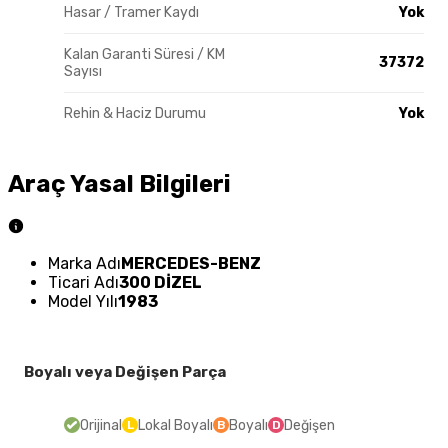
Hasar / Tramer Kaydı
Yok
Kalan Garanti Süresi / KM
37372
Sayısı
Rehin & Haciz Durumu
Yok
Araç Yasal Bilgileri
Marka Adı
MERCEDES-BENZ
Ticari Adı
300 DİZEL
Model Yılı
1983
Boyalı veya Değişen Parça
Orijinal
Lokal Boyalı
Boyalı
Değişen
L
B
D