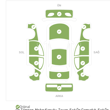
ÖN
SOL
SAĞ
ARKA
Orijinal