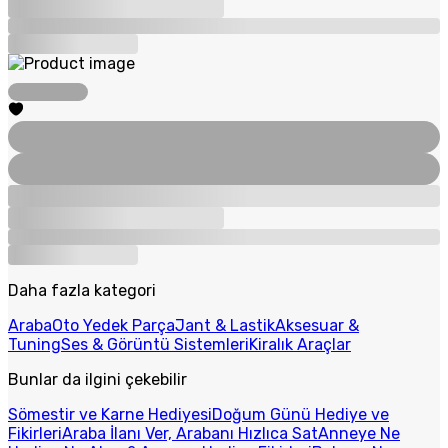
Daha fazla kategori
Araba
Oto Yedek Parça
Jant & Lastik
Aksesuar &
Tuning
Ses & Görüntü Sistemleri
Kiralık Araçlar
Bunlar da ilgini çekebilir
Sömestir ve Karne Hediyesi
Doğum Günü Hediye ve
Fikirleri
Araba İlanı Ver, Arabanı Hızlıca Sat
Anneye Ne