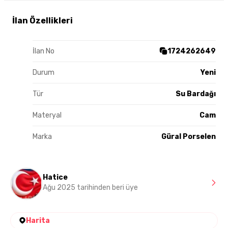
İlan Özellikleri
İlan No
1724262649
Durum
Yeni
Tür
Su Bardağı
Materyal
Cam
Marka
Güral Porselen
Hatice
Ağu 2025 tarihinden beri üye
Harita