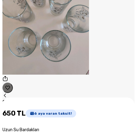
1
/
1
650 TL
6
aya varan taksit!
Uzun Su Bardakları