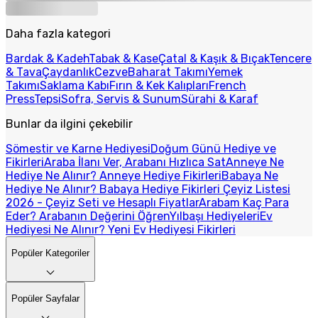
Daha fazla kategori
Bardak & Kadeh
Tabak & Kase
Çatal & Kaşık & Bıçak
Tencere
& Tava
Çaydanlık
Cezve
Baharat Takımı
Yemek
Takımı
Saklama Kabı
Fırın & Kek Kalıpları
French
Press
Tepsi
Sofra, Servis & Sunum
Sürahi & Karaf
Bunlar da ilgini çekebilir
Sömestir ve Karne Hediyesi
Doğum Günü Hediye ve
Fikirleri
Araba İlanı Ver, Arabanı Hızlıca Sat
Anneye Ne
Hediye Ne Alınır? Anneye Hediye Fikirleri
Babaya Ne
Hediye Ne Alınır? Babaya Hediye Fikirleri
Çeyiz Listesi
2026 - Çeyiz Seti ve Hesaplı Fiyatlar
Arabam Kaç Para
Eder? Arabanın Değerini Öğren
Yılbaşı Hediyeleri
Ev
Hediyesi Ne Alınır? Yeni Ev Hediyesi Fikirleri
Popüler Kategoriler
Popüler Sayfalar