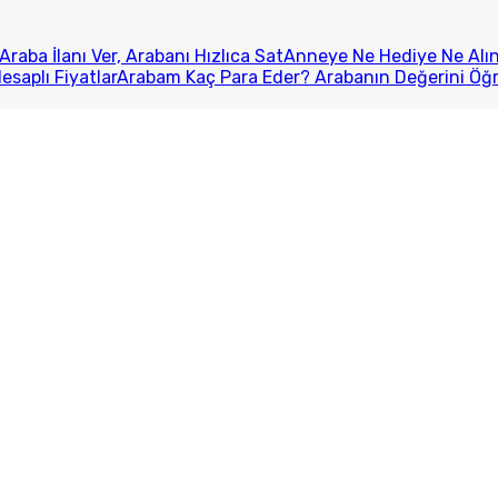
Araba İlanı Ver, Arabanı Hızlıca Sat
Anneye Ne Hediye Ne Alını
esaplı Fiyatlar
Arabam Kaç Para Eder? Arabanın Değerini Öğ