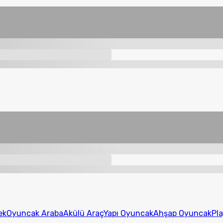
ek
Oyuncak Araba
Akülü Araç
Yapı Oyuncak
Ahşap Oyuncak
Pl