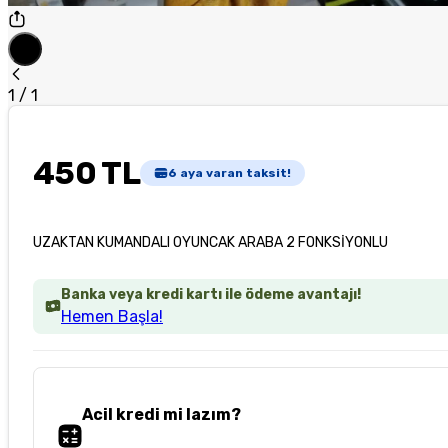
1
/
1
450 TL
6
aya varan taksit!
UZAKTAN KUMANDALI OYUNCAK ARABA 2 FONKSİYONLU
Banka veya kredi kartı ile ödeme avantajı!
Hemen Başla!
Acil kredi mi lazım?