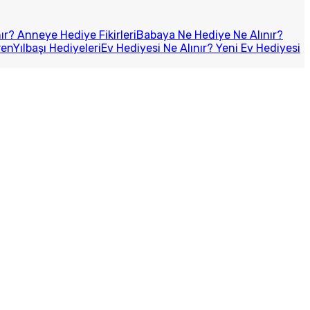
r? Anneye Hediye Fikirleri
Babaya Ne Hediye Ne Alınır?
ren
Yılbaşı Hediyeleri
Ev Hediyesi Ne Alınır? Yeni Ev Hediyesi