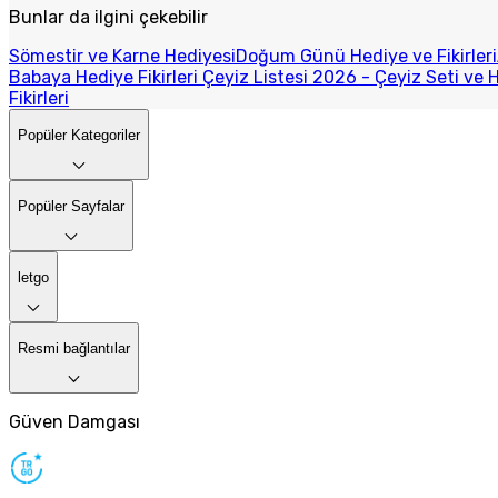
Bunlar da ilgini çekebilir
Sömestir ve Karne Hediyesi
Doğum Günü Hediye ve Fikirleri
Babaya Hediye Fikirleri
Çeyiz Listesi 2026 - Çeyiz Seti ve H
Fikirleri
Popüler Kategoriler
Popüler Sayfalar
letgo
Resmi bağlantılar
Güven Damgası