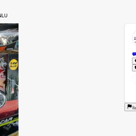
NLU
İl