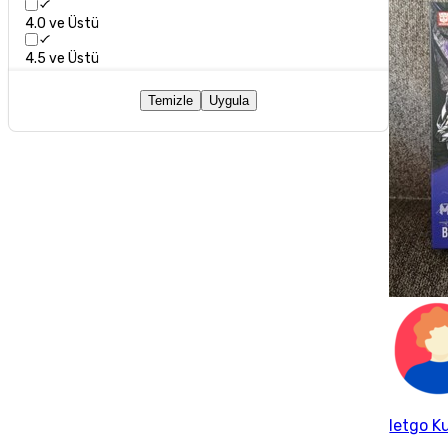
4.0 ve Üstü
4.5 ve Üstü
Temizle
Uygula
letgo Ku