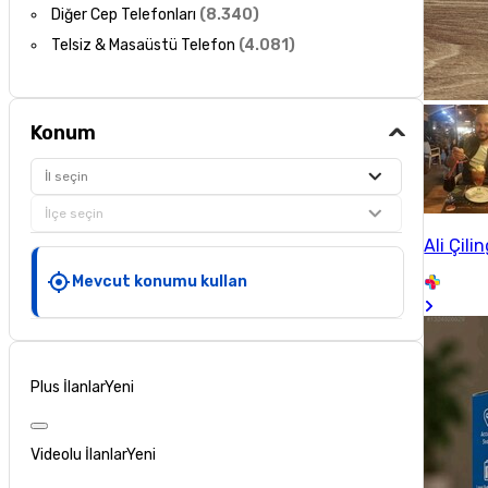
Diğer Cep Telefonları
(
8.340
)
Telsiz & Masaüstü Telefon
(
4.081
)
Konum
İl seçin
İlçe seçin
Ali Çilin
Mevcut konumu kullan
Plus İlanlar
Yeni
Videolu İlanlar
Yeni