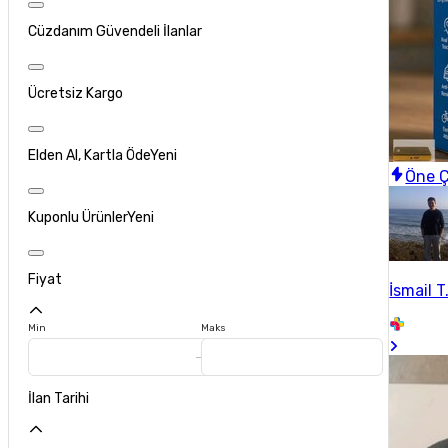
Cüzdanım Güvendeli İlanlar
Ücretsiz Kargo
Elden Al, Kartla Öde
Yeni
Öne Ç
Kuponlu Ürünler
Yeni
Fiyat
İsmail T
Min
Maks
İlan Tarihi