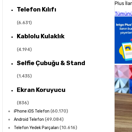
Plus İla
Telefon Kılıfı
Tümünü
(
6.631
)
Kablolu Kulaklık
(
4.194
)
Selfie Çubuğu & Stand
(
1.435
)
Ekran Koruyucu
(
836
)
iPhone iOS Telefon
(
60.170
)
Android Telefon
(
49.084
)
Telefon Yedek Parçaları
(
10.616
)