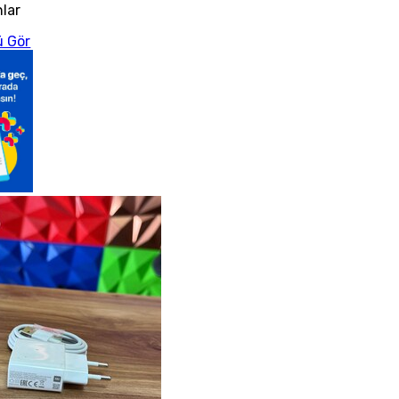
nlar
 Gör