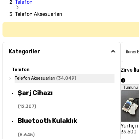
Telefon
Telefon Aksesuarları
Kategoriler
İkinci 
Zirve İl
Telefon
Telefon Aksesuarları
(
34.049
)
Tümünü 
Şarj Cihazı
(
12.307
)
Bluetooth Kulaklık
Yurtiçi
39.500 
(
8.645
)