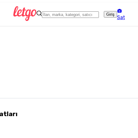
Giriş
Sat
atları