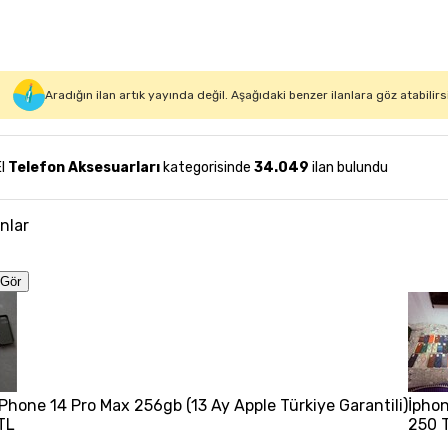
Aradığın ilan artık yayında değil. Aşağıdaki benzer ilanlara göz atabilirs
El
Telefon Aksesuarları
kategorisinde
34.049
ilan bulundu
anlar
Gör
 iPhone 14 Pro Max 256gb (13 Ay Apple Türkiye Garantili)
İphon
TL
250 