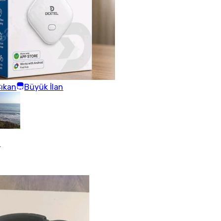
ıkan
Büyük İlan
.