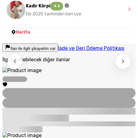
Kadir Körpi
4.5
Eki 2020 tarihinden beri üye
Harita
İade ve Geri Ödeme Politikası
İlan ile ilgili şikayetim var
İlgini çekebilecek diğer ilanlar