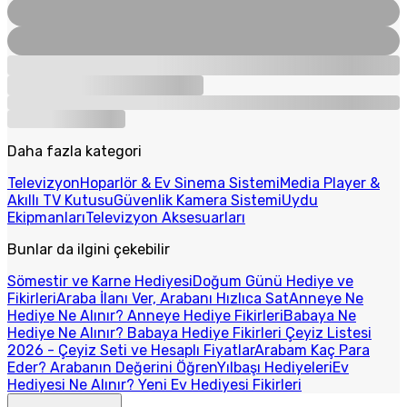
Daha fazla kategori
Televizyon
Hoparlör & Ev Sinema Sistemi
Media Player &
Akıllı TV Kutusu
Güvenlik Kamera Sistemi
Uydu
Ekipmanları
Televizyon Aksesuarları
Bunlar da ilgini çekebilir
Sömestir ve Karne Hediyesi
Doğum Günü Hediye ve
Fikirleri
Araba İlanı Ver, Arabanı Hızlıca Sat
Anneye Ne
Hediye Ne Alınır? Anneye Hediye Fikirleri
Babaya Ne
Hediye Ne Alınır? Babaya Hediye Fikirleri
Çeyiz Listesi
2026 - Çeyiz Seti ve Hesaplı Fiyatlar
Arabam Kaç Para
Eder? Arabanın Değerini Öğren
Yılbaşı Hediyeleri
Ev
Hediyesi Ne Alınır? Yeni Ev Hediyesi Fikirleri