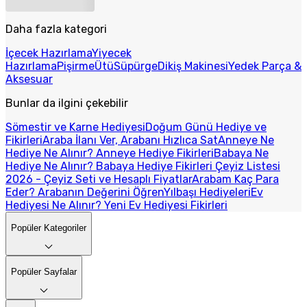
Daha fazla kategori
İçecek Hazırlama
Yiyecek
Hazırlama
Pişirme
Ütü
Süpürge
Dikiş Makinesi
Yedek Parça &
Aksesuar
Bunlar da ilgini çekebilir
Sömestir ve Karne Hediyesi
Doğum Günü Hediye ve
Fikirleri
Araba İlanı Ver, Arabanı Hızlıca Sat
Anneye Ne
Hediye Ne Alınır? Anneye Hediye Fikirleri
Babaya Ne
Hediye Ne Alınır? Babaya Hediye Fikirleri
Çeyiz Listesi
2026 - Çeyiz Seti ve Hesaplı Fiyatlar
Arabam Kaç Para
Eder? Arabanın Değerini Öğren
Yılbaşı Hediyeleri
Ev
Hediyesi Ne Alınır? Yeni Ev Hediyesi Fikirleri
Popüler Kategoriler
Popüler Sayfalar