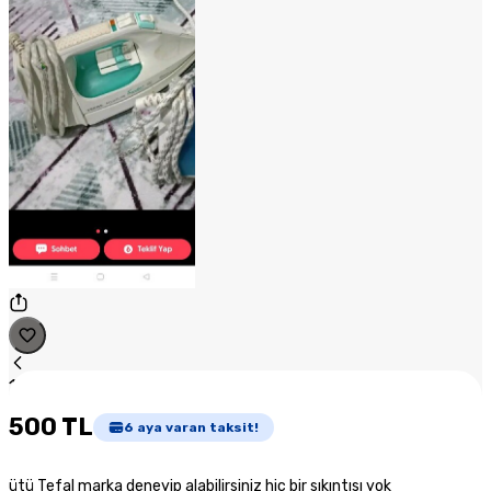
1
/
1
500 TL
6
aya varan taksit!
ütü Tefal marka deneyip alabilirsiniz hiç bir sıkıntısı yok