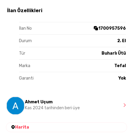
İlan Özellikleri
İlan No
1700957596
Durum
2. El
Tür
Buharlı Ütü
Marka
Tefal
Garanti
Yok
Ahmet Uçum
Kas 2024 tarihinden beri üye
Harita