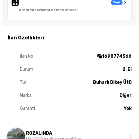
Yeni
Kredi fırsatlarını hemen incele!
İlan Özellikleri
İlan No
1698774566
Durum
2. El
Tür
Buharlı Dikey Ütü
Marka
Diğer
Garanti
Yok
ROZALİNDA