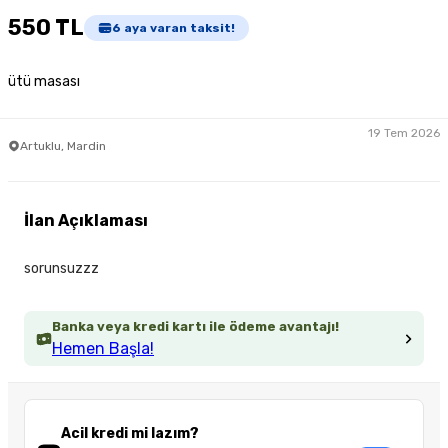
550 TL
6
aya varan taksit!
ütü masası
19 Tem 2026
Artuklu, Mardin
İlan Açıklaması
sorunsuzzz
Banka veya kredi kartı ile ödeme avantajı!
Hemen Başla!
Acil kredi mi lazım?