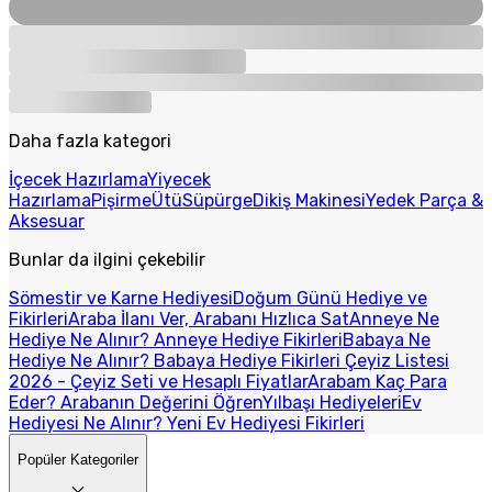
Daha fazla kategori
İçecek Hazırlama
Yiyecek
Hazırlama
Pişirme
Ütü
Süpürge
Dikiş Makinesi
Yedek Parça &
Aksesuar
Bunlar da ilgini çekebilir
Sömestir ve Karne Hediyesi
Doğum Günü Hediye ve
Fikirleri
Araba İlanı Ver, Arabanı Hızlıca Sat
Anneye Ne
Hediye Ne Alınır? Anneye Hediye Fikirleri
Babaya Ne
Hediye Ne Alınır? Babaya Hediye Fikirleri
Çeyiz Listesi
2026 - Çeyiz Seti ve Hesaplı Fiyatlar
Arabam Kaç Para
Eder? Arabanın Değerini Öğren
Yılbaşı Hediyeleri
Ev
Hediyesi Ne Alınır? Yeni Ev Hediyesi Fikirleri
Popüler Kategoriler