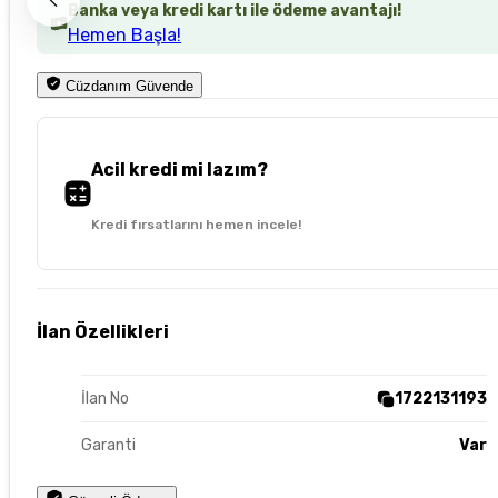
Banka veya kredi kartı ile ödeme avantajı!
Hemen Başla!
Cüzdanım Güvende
Acil kredi mi lazım?
Kredi fırsatlarını hemen incele!
İlan Özellikleri
İlan No
1722131193
Garanti
Var