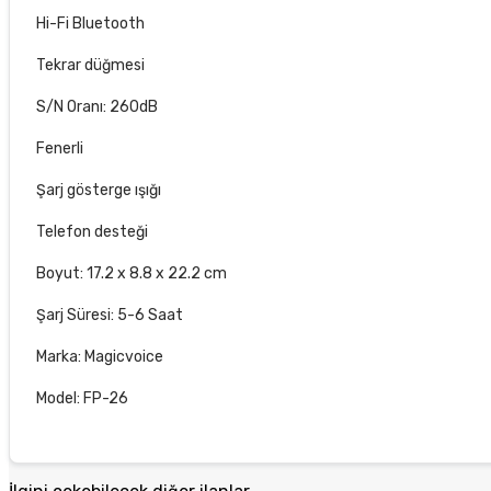
Hi-Fi Bluetooth
Tekrar düğmesi
S/N Oranı: 260dB
Fenerli
Şarj gösterge ışığı
Telefon desteği
Boyut: 17.2 x 8.8 x 22.2 cm
Şarj Süresi: 5-6 Saat
Marka: Magicvoice
Model: FP-26