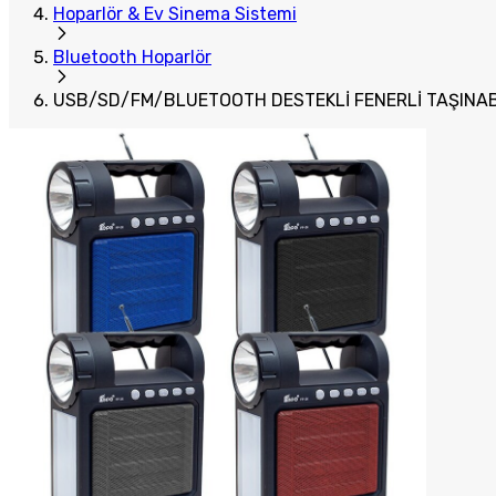
Hoparlör & Ev Sinema Sistemi
Bluetooth Hoparlör
USB/SD/FM/BLUETOOTH DESTEKLİ FENERLİ TAŞINAB