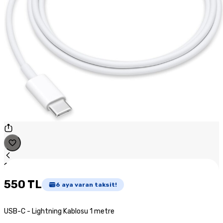
1
/
1
550 TL
6
aya varan taksit!
USB-C - Lightning Kablosu 1 metre