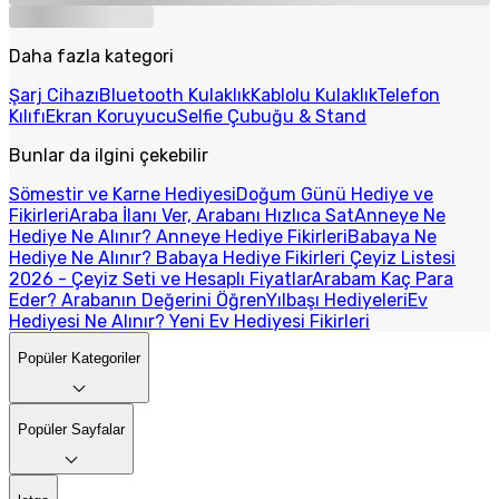
Daha fazla kategori
Şarj Cihazı
Bluetooth Kulaklık
Kablolu Kulaklık
Telefon
Kılıfı
Ekran Koruyucu
Selfie Çubuğu & Stand
Bunlar da ilgini çekebilir
Sömestir ve Karne Hediyesi
Doğum Günü Hediye ve
Fikirleri
Araba İlanı Ver, Arabanı Hızlıca Sat
Anneye Ne
Hediye Ne Alınır? Anneye Hediye Fikirleri
Babaya Ne
Hediye Ne Alınır? Babaya Hediye Fikirleri
Çeyiz Listesi
2026 - Çeyiz Seti ve Hesaplı Fiyatlar
Arabam Kaç Para
Eder? Arabanın Değerini Öğren
Yılbaşı Hediyeleri
Ev
Hediyesi Ne Alınır? Yeni Ev Hediyesi Fikirleri
Popüler Kategoriler
Popüler Sayfalar